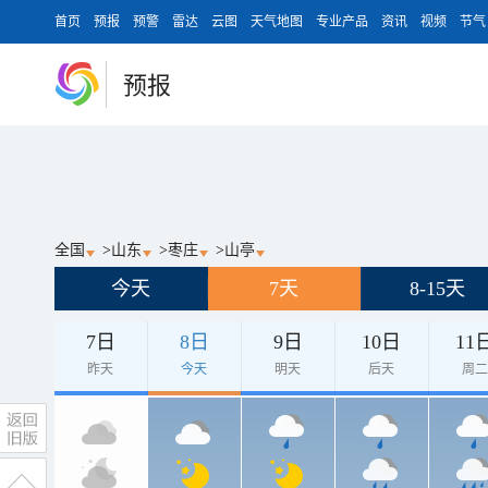
首页
预报
预警
雷达
云图
天气地图
专业产品
资讯
视频
节气
预报
全国
>
山东
>
枣庄
>
山亭
今天
7天
8-15天
7日
8日
9日
10日
11
昨天
今天
明天
后天
周