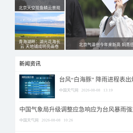
北京天空现鱼鳞云景观
青海湖畔：湖光花海长
北京气温创今年来新高 焖蒸
云 天地铺成明亮画卷
新闻资讯
台风“白海豚” 降雨进程表出炉
中国天气网
2026-08-08
13:19
中国气象局升级调整应急响应为台风暴雨强
中国天气网
2026-08-08
10:26