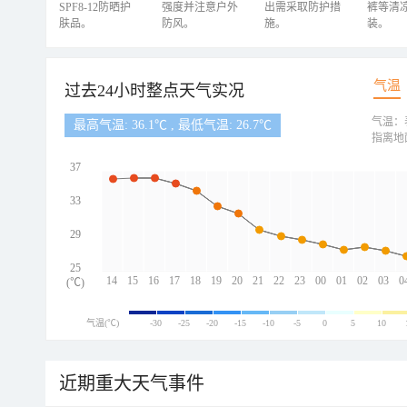
SPF8-12防晒护
强度并注意户外
出需采取防护措
裤等清
肤品。
防风。
施。
装。
气温
过去24小时整点天气实况
气温：
最高气温: 36.1℃ , 最低气温: 26.7℃
指离地
37
33
29
25
14
15
16
17
18
19
20
21
22
23
00
01
02
03
0
(℃)
气温(℃)
-30
-25
-20
-15
-10
-5
0
5
10
近期重大天气事件