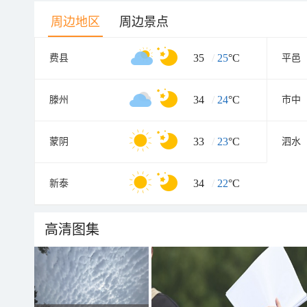
周边地区
周边景点
35
/
25
°C
费县
平邑
34
/
24
°C
滕州
市中
33
/
23
°C
蒙阴
泗水
34
/
22
°C
新泰
高清图集