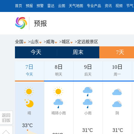
首页
预报
预警
雷达
云图
天气地图
专业产品
资讯
视频
节气
预报
全国
>
山东
>
威海
>
城区
>
定远舰景区
今天
周末
7天
7日
8日
9日
10日
今天
明天
后天
周一
晴
晴转小雨
小雨
阴
33°C
31°C
31°C