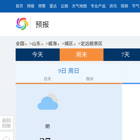
首页
预报
预警
雷达
云图
天气地图
专业产品
资讯
视频
节气
预报
全国
>
山东
>
威海
>
城区
>
定远舰景区
今天
周末
7天
9日 周日
白天
夜间
阴