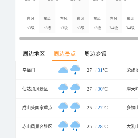
东风
东风
东风
东风
东风
东风
东风
<3级
<3级
<3级
<3级
<3级
3-4级
3-4级
周边地区
周边景点
周边乡镇
27
/
31
°C
幸福门
荣成
27
/
30
°C
仙姑顶风景区
25
/
27
°C
成山头国家重点风景名胜区
25
/
28
°C
赤山风景名胜区