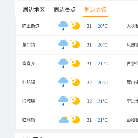
周边地区
周边景点
周边乡镇
31
/
20
°C
陈王街道
大埝
31
/
20
°C
董口镇
凤凰
31
/
21
°C
富春乡
古泉
32
/
20
°C
红船镇
箕山
32
/
21
°C
旧城镇
李进
31
/
21
°C
临濮镇
彭楼