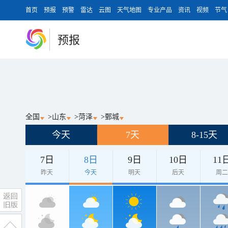
首页
预报
预警
雷达
云图
天气地图
专业产品
资讯
视频
节气
预报
全国
>
山东
>
菏泽
>
鄄城
今天
7天
8-15天
7日
8日
9日
10日
11
昨天
今天
明天
后天
周