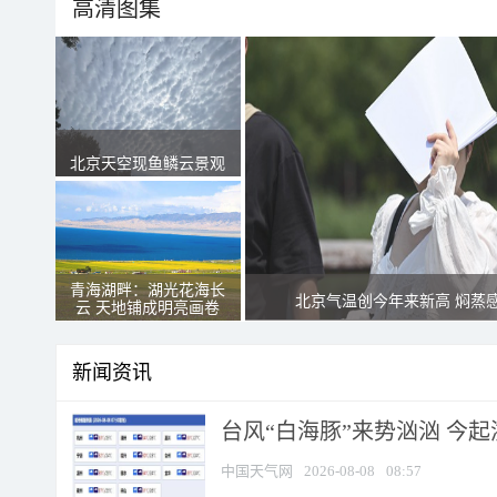
高清图集
北京天空现鱼鳞云景观
青海湖畔：湖光花海长
北京气温创今年来新高 焖蒸
云 天地铺成明亮画卷
新闻资讯
台风“白海豚”来势汹汹 今起
中国天气网
2026-08-08
08:57