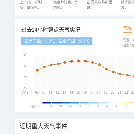
上，PA++护肤
强度并注意户外
出需采取防护措
裤等清
品，避强光。
防风。
施。
装。
气温
过去24小时整点天气实况
气温：
最高气温: 35.2℃ , 最低气温: 26.1℃
指离地
37
33
29
25
09
10
11
12
13
14
15
16
17
18
19
20
21
22
2
(℃)
气温(℃)
-30
-25
-20
-15
-10
-5
0
5
10
近期重大天气事件