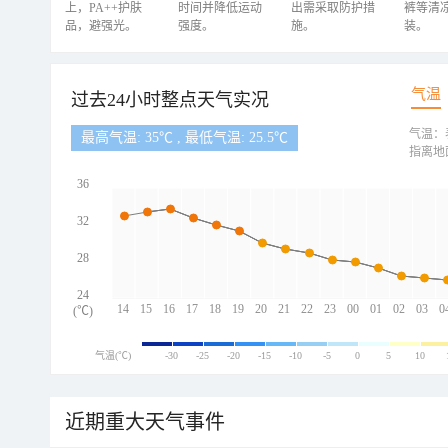
上，PA++护肤
时间并降低运动
出需采取防护措
裤等清
品，避强光。
强度。
施。
装。
气温
过去24小时整点天气实况
气温：
最高气温: 35℃ , 最低气温: 25.5℃
指离地
36
32
28
24
14
15
16
17
18
19
20
21
22
23
00
01
02
03
0
(℃)
气温(℃)
-30
-25
-20
-15
-10
-5
0
5
10
近期重大天气事件