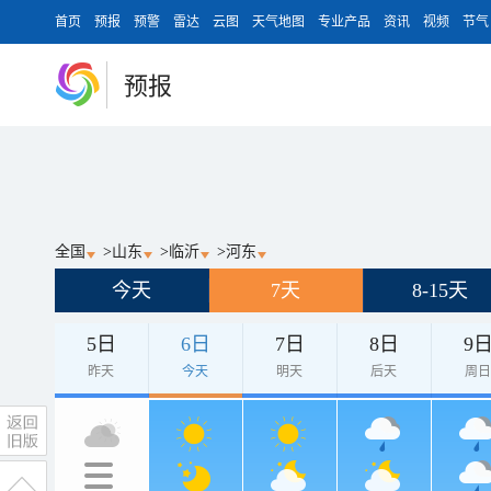
首页
预报
预警
雷达
云图
天气地图
专业产品
资讯
视频
节气
预报
全国
>
山东
>
临沂
>
河东
今天
7天
8-15天
5日
6日
7日
8日
9
昨天
今天
明天
后天
周