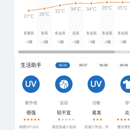
35°C
35°C
34°C
34°C
32°C
29°C
27°C
东南风
东风
东北风
北风
东北风
东北风
东北风
<3级
<3级
<3级
<3级
<3级
<3级
<3级
生活助手
08-06
08-07
08-08
08-09
紫外线
运动
过敏
穿
很强
较不宜
易发
炎
涂擦SPF20以
请适当减少运动
应减少外出，外
建议穿