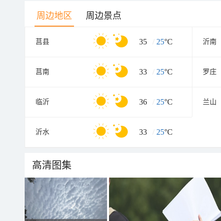
周边地区
周边景点
35
/
25
°C
莒县
沂南
33
/
25
°C
莒南
罗庄
36
/
25
°C
临沂
兰山
33
/
25
°C
沂水
高清图集