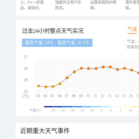
上，PA++护肤
强度并注意户外
出需采取防护措
薄外套
品，避强光。
防风。
施。
装。
气温
过去24小时整点天气实况
气温：
最高气温: 34℃ , 最低气温: 26.5℃
指离地
37
33
29
25
03
04
05
06
07
08
09
10
11
12
13
14
15
16
1
(℃)
气温(℃)
-30
-25
-20
-15
-10
-5
0
5
10
近期重大天气事件