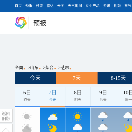
首页
预报
预警
雷达
云图
天气地图
专业产品
资讯
视频
节气
预报
全国
>
山东
>
烟台
>
芝罘
今天
7天
8-15天
6日
7日
8日
9日
10
昨天
今天
明天
后天
周