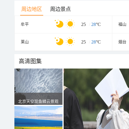
周边地区
周边景点
25
/
28
°C
牟平
福山
25
/
28
°C
莱山
烟台
高清图集
北京天空现鱼鳞云景观