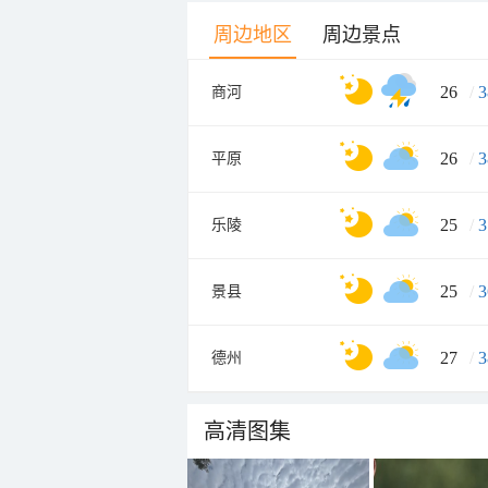
周边地区
周边景点
26
/
3
商河
26
/
3
平原
25
/
3
乐陵
25
/
3
景县
27
/
3
德州
高清图集