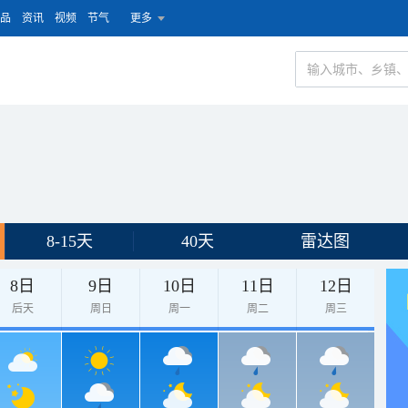
品
资讯
视频
节气
更多
8-15天
40天
雷达图
8日
9日
10日
11日
12日
后天
周日
周一
周二
周三