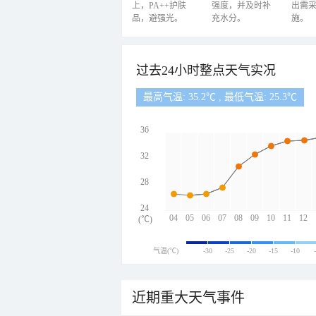
上，PA++护肤
强度，并及时补
出需
品，避强光。
充水分。
施。
过去24小时整点天气实况
最高气温: 35.2℃ , 最低气温: 25.3℃
36
32
28
24
04
05
06
07
08
09
10
11
12
(℃)
气温(℃)
-30
-25
-20
-15
-10
近期重大天气事件