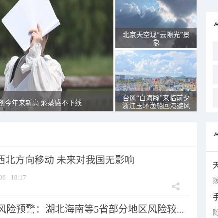
北京天空现“云隙光”景
象
台风“白海豚”来临前夕
创今年来新高 焖蒸感不下线
浙江玉环渔船回港避风
向西北方向移动 未来对我国无影响
06
18:17
拨
险预警：湖北海南等5省部分地区风险较...