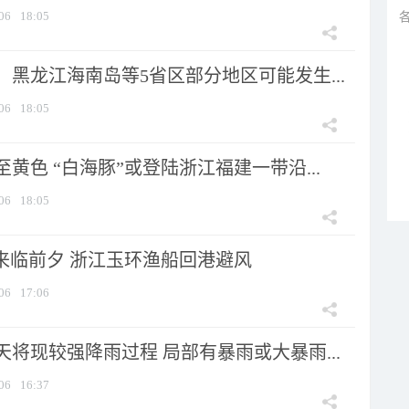
06
18:05
黑龙江海南岛等5省区部分地区可能发生...
06
18:05
黄色 “白海豚”或登陆浙江福建一带沿...
06
18:05
”来临前夕 浙江玉环渔船回港避风
06
17:06
将现较强降雨过程 局部有暴雨或大暴雨...
06
16:37