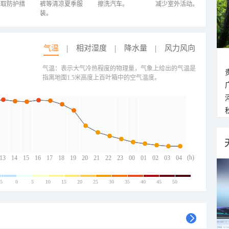
采取防护措
裤等清凉夏季服
擦洗汽车。
减少室外活动。
装。
气温
相对湿度
降水量
风力风向
气温：表示大气冷热程度的物理量，气象上给出的气温是
指离地面1.5米高度上百叶箱中的空气温度。
(h)
13
14
15
16
17
18
19
20
21
22
23
00
01
02
03
04
-5
0
5
10
15
20
25
30
35
40
45
50