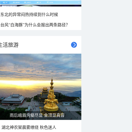
东北的异常闷热持续到什么时候
台风“白海豚”为什么会报出两条路径？
生活旅游
山水扇面：秋红点缀颐和园西堤
湖北神农架晨雾缭绕 秋色迷人