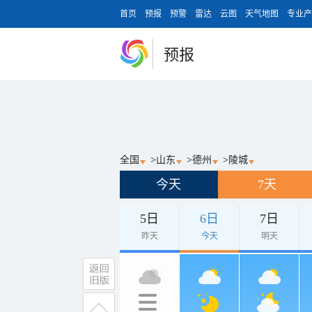
首页
预报
预警
雷达
云图
天气地图
专业产
预报
全国
>
山东
>
德州
>
陵城
今天
7天
5日
6日
7日
昨天
今天
明天