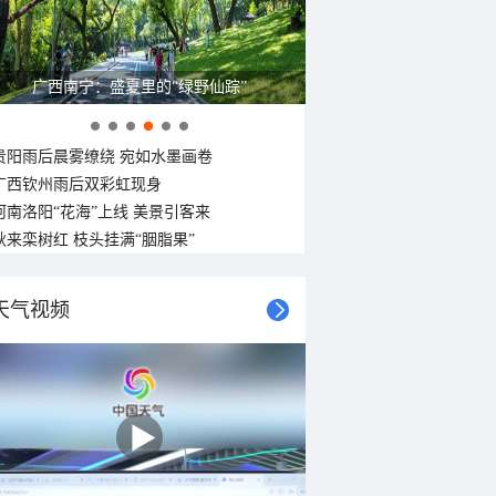
呼伦贝尔草原 藏着最治愈的蓝天白云
贵阳雨后晨雾缭绕 宛如水墨画卷
广西钦州雨后双彩虹现身
河南洛阳“花海”上线 美景引客来
秋来栾树红 枝头挂满“胭脂果”
天气视频