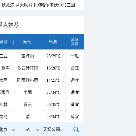
秋意浓 蓝天映衬下的哈尔滨伏尔加庄园
景点推荐
旅游
景区
天气
气温
指数
三亚
雷阵雨
25/29℃
一般
九寨沟
多云转阵雨
16/26℃
适宜
大理
阵雨转小雨
14/21℃
适宜
张家界
小雨
22/34℃
适宜
桂林
多云
26/35℃
适宜
青岛
晴
28/34℃
适宜
北京
5A
天坛公园