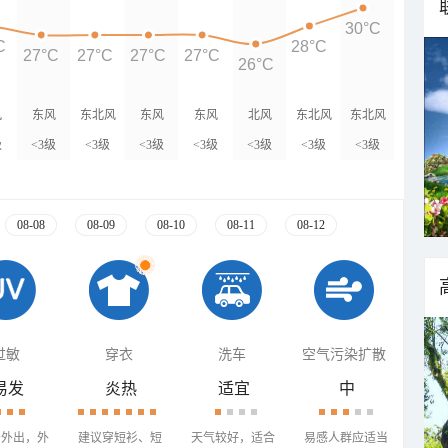
30°C
C
28°C
27°C
27°C
27°C
27°C
26°C
风
东风
东北风
东风
东风
北风
东北风
东北风
级
<3级
<3级
<3级
<3级
<3级
<3级
<3级
08-08
08-09
08-10
08-11
08-12
过敏
穿衣
洗车
空气污染扩散
易发
炎热
适宜
中
少外出，外
建议穿短衫、短
天气较好，适合
易感人群应适当