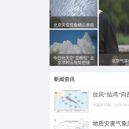
北京天空现鱼鳞云景观
今日份天空“显眼包” 北
北京气温
京浓积云强势抢镜
新闻资讯
台风“灿鸿”
中国天气网
2026-08-
地质灾害气象风