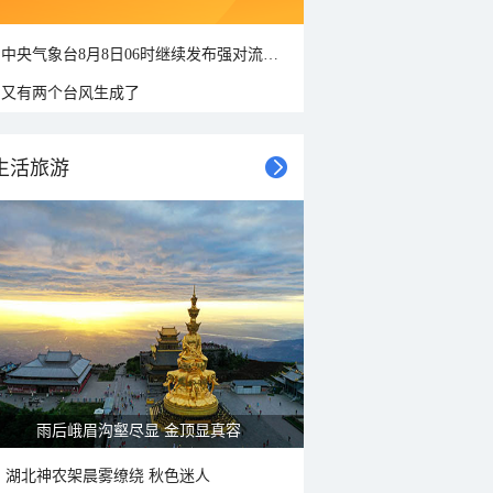
中央气象台8月8日06时继续发布强对流天气蓝色预警
又有两个台风生成了
生活旅游
雨后峨眉沟壑尽显 金顶显真容
湖北神农架晨雾缭绕 秋色迷人