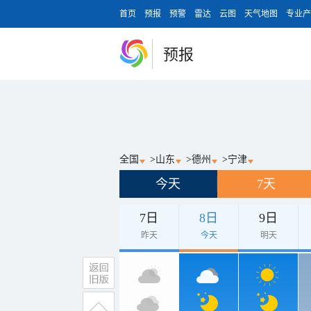
首页
预报
预警
雷达
云图
天气地图
专业产
预报
全国
>
山东
>
德州
>
宁津
今天
7天
7日
8日
9日
昨天
今天
明天