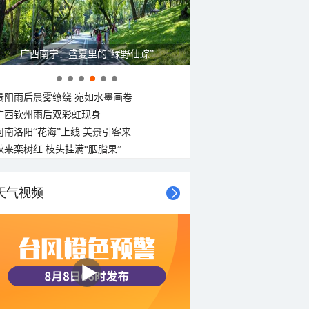
广西南宁：盛夏里的“绿野仙踪”
贵阳雨后晨雾缭绕 宛如水墨画卷
广西钦州雨后双彩虹现身
河南洛阳“花海”上线 美景引客来
秋来栾树红 枝头挂满“胭脂果”
天气视频