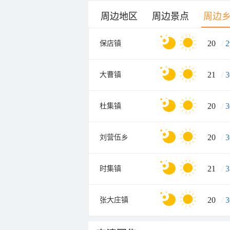
周边地区
周边景点
周边
20
/
2
保店镇
21
/
3
大曹镇
20
/
3
杜集镇
20
/
3
刘营伍乡
21
/
3
时集镇
20
/
3
张大庄镇