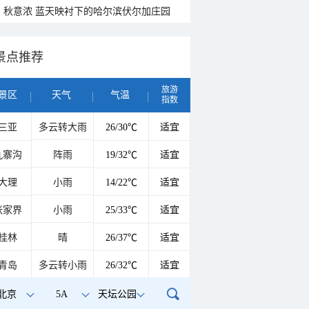
秋意浓 蓝天映衬下的哈尔滨伏尔加庄园
景点推荐
旅游
景区
天气
气温
指数
三亚
多云转大雨
26/30℃
适宜
九寨沟
阵雨
19/32℃
适宜
大理
小雨
14/22℃
适宜
张家界
小雨
25/33℃
适宜
桂林
晴
26/37℃
适宜
青岛
多云转小雨
26/32℃
适宜
北京
5A
天坛公园