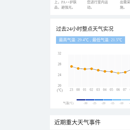
上，PA++护肤
您进行室内运
出需
品，避强光。
动。
施。
过去24小时整点天气实况
最高气温: 29.4℃ , 最低气温: 21.5℃
32
28
24
20
23
00
01
02
03
04
05
06
07
(℃)
气温(℃)
-30
-25
-20
-15
-10
近期重大天气事件