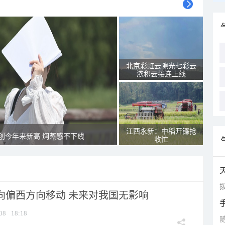
北京彩虹云隙光七彩云
浓积云接连上线
江西永新：中稻开镰抢
创今年来新高 焖蒸感不下线
收忙
拨
将向偏西方向移动 未来对我国无影响
08
18:18