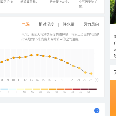
采取防护措
单裤等服装。
后会蒙上灰尘。
空气污染物扩
散。
气温
相对湿度
降水量
风力风向
气温：表示大气冷热程度的物理量，气象上给出的气温是
指离地面1.5米高度上百叶箱中的空气温度。
(h)
08
09
10
11
12
13
14
15
16
17
18
19
20
21
22
23
-5
0
5
10
15
20
25
30
35
40
45
50