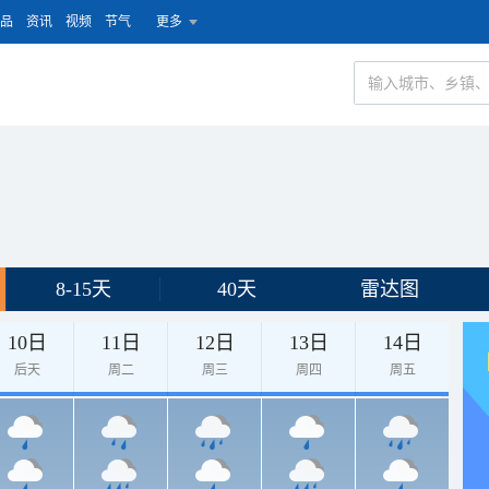
品
资讯
视频
节气
更多
8-15天
40天
雷达图
10日
11日
12日
13日
14日
后天
周二
周三
周四
周五