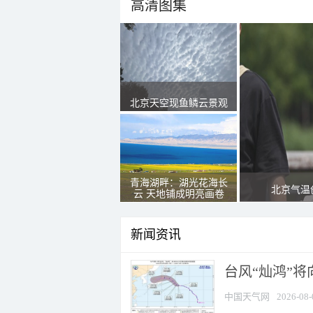
高清图集
北京天空现鱼鳞云景观
青海湖畔：湖光花海长
北京气温
云 天地铺成明亮画卷
新闻资讯
台风“灿鸿”
中国天气网
2026-08-