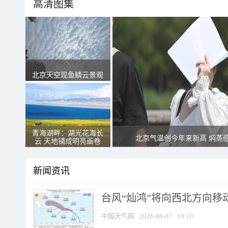
高清图集
北京天空现鱼鳞云景观
青海湖畔：湖光花海长
北京气温创今年来新高 焖蒸
云 天地铺成明亮画卷
新闻资讯
台风“灿鸿”将向西北方向移
中国天气网
2026-08-07
18:10