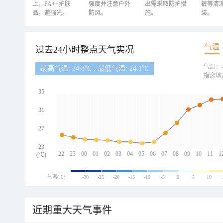
上，PA++护肤
强度并注意户外
出需采取防护措
裤等清
品，避强光。
防风。
施。
装。
气温
过去24小时整点天气实况
气温：
最高气温: 34.8℃ , 最低气温: 24.1℃
指离地
35
31
27
23
22
23
00
01
02
03
04
05
06
07
08
09
10
11
1
(℃)
气温(℃)
-30
-25
-20
-15
-10
-5
0
5
10
近期重大天气事件