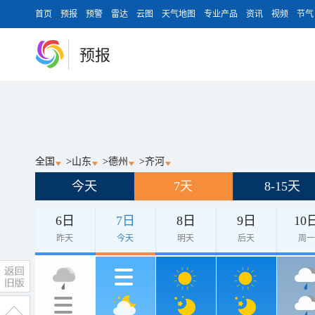
首页
预报
预警
雷达
云图
天气地图
专业产品
资讯
视频
节气
预报
全国
>
山东
>
德州
>
齐河
今天
7天
8-15天
6日
7日
8日
9日
10
昨天
今天
明天
后天
周