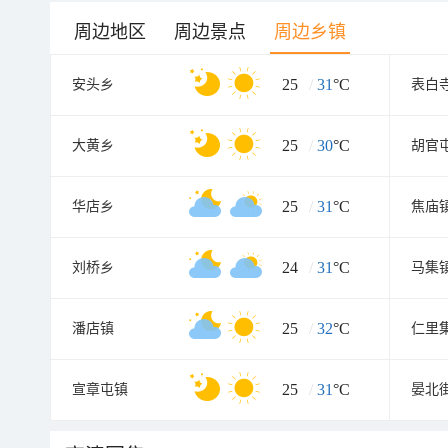
周边地区
周边景点
周边乡镇
25
/
31
°C
安头乡
表白
25
/
30
°C
大黄乡
胡官
25
/
31
°C
华店乡
焦庙
24
/
31
°C
刘桥乡
马集
25
/
32
°C
潘店镇
仁里
25
/
31
°C
宣章屯镇
晏北