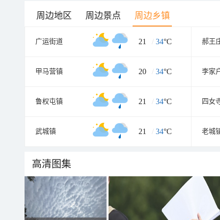
周边地区
周边景点
周边乡镇
21
/
34
°C
广运街道
郝王
20
/
34
°C
甲马营镇
李家
21
/
34
°C
鲁权屯镇
四女
21
/
34
°C
武城镇
老城
高清图集