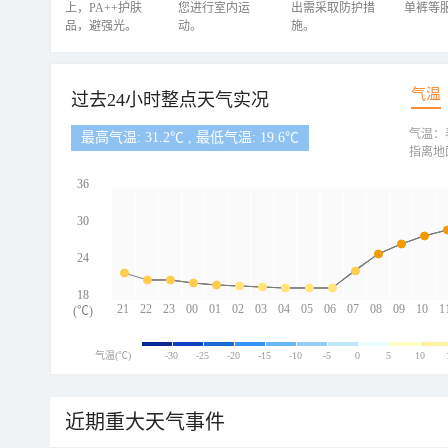
上，PA++护肤
您进行室内运
出需采取防护措
单裤等
品，避强光。
动。
施。
气温
过去24小时整点天气实况
气温：
最高气温: 31.2℃ , 最低气温: 19.6℃
指离地
36
30
24
18
21
22
23
00
01
02
03
04
05
06
07
08
09
10
1
(℃)
气温(℃)
-30
-25
-20
-15
-10
-5
0
5
10
近期重大天气事件