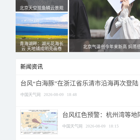
北京天空现鱼鳞云景观
青海湖畔：湖光花海长
北京气温创今年来新高 焖蒸
云 天地铺成明亮画卷
新闻资讯
台风“白海豚”在浙江省乐清市沿海再次登陆
中国天气网
2026-08-09
18:48
​台风红色预警：杭州湾等地阵
中国天气网
2026-08-09
18:15