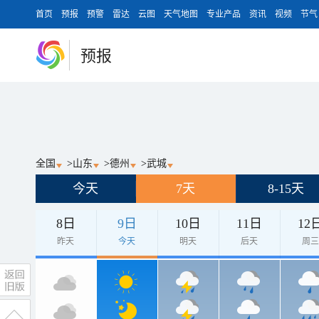
首页
预报
预警
雷达
云图
天气地图
专业产品
资讯
视频
节气
预报
全国
>
山东
>
德州
>
武城
今天
7天
8-15天
8日
9日
10日
11日
12
昨天
今天
明天
后天
周