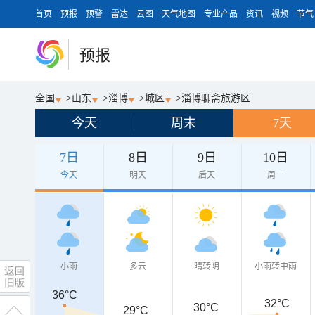
首页
预报
预警
雷达
云图
天气地图
专业产品
资讯
视频
节气
预报
全国
>
山东
>
淄博
>
城区
>
淄博聊斋旅游区
今天
周末
7天
7日
8日
9日
10日
今天
明天
后天
周一
小雨
多云
晴转阴
小雨转中雨
36°C
32°C
30°C
29°C