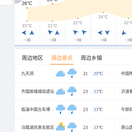
26°C
26°C
24°C
22°C
22°
21°C
21°C
21°C
<3级
<3级
<3级
<3级
<3
周边地区
周边景点
周边乡镇
21
/
29
°C
九天洞
中国
23
/
33
°C
齐国故城城垣遗址
23
/
33
°C
临淄中国古车博物馆
牛郎
23
/
33
°C
马踏湖风景名胜区
原山