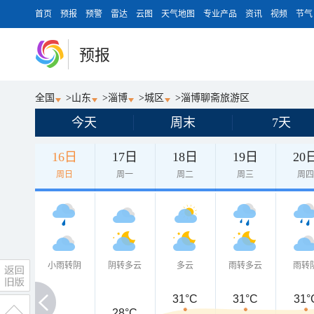
首页
预报
预警
雷达
云图
天气地图
专业产品
资讯
视频
节气
预报
全国
>
山东
>
淄博
>
城区
>
淄博聊斋旅游区
今天
周末
7天
16日
17日
18日
19日
20
周日
周一
周二
周三
周
小雨转阴
阴转多云
多云
雨转多云
雨转
31°C
31°C
31°
28°C