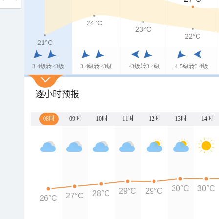
24°C
23°C
22°C
21°C
3-4级转<3级
3-4级转<3级
<3级转3-4级
4-5级转3-4级
逐小时预报
08时
09时
10时
11时
12时
13时
14时
30°C
30°C
29°C
29°C
28°C
27°C
26°C