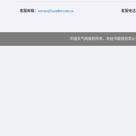
客服邮箱：
service@weather.com.cn
客服电话
中国天气网版权所有，未经书面授权禁止使用 