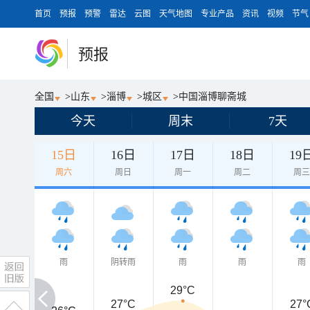
首页
预报
预警
雷达
云图
天气地图
专业产品
资讯
视频
节气
预报
全国
>
山东
>
淄博
>
城区
>
中国淄博聊斋城
今天
周末
7天
15日
16日
17日
18日
19
周六
周日
周一
周二
周
雨
阴转雨
雨
雨
雨
29°C
27°C
27°