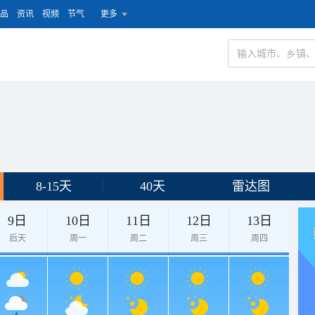
品
资讯
视频
节气
更多
8-15天
40天
雷达图
9日
10日
11日
12日
13日
后天
周一
周二
周三
周四