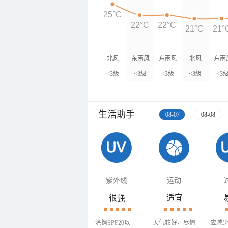
25°C
22°C
22°C
21°C
21°
北风
东南风
东南风
北风
东南
<3级
<3级
<3级
<3级
<3
生活助手
08-07
08-08
紫外线
运动
很强
适宜
涂擦SPF20以
天气较好，尽情
应减