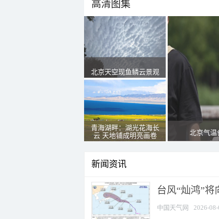
高清图集
北京天空现鱼鳞云景观
青海湖畔：湖光花海长
北京气温
云 天地铺成明亮画卷
新闻资讯
台风“灿鸿”
中国天气网
2026-08-