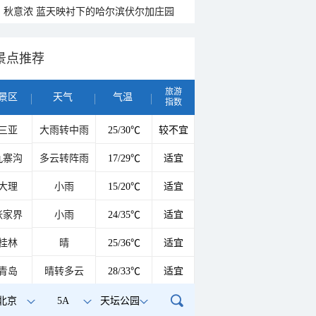
秋意浓 蓝天映衬下的哈尔滨伏尔加庄园
景点推荐
旅游
景区
天气
气温
指数
三亚
大雨转中雨
25/30℃
较不宜
九寨沟
多云转阵雨
17/29℃
适宜
大理
小雨
15/20℃
适宜
张家界
小雨
24/35℃
适宜
桂林
晴
25/36℃
适宜
青岛
晴转多云
28/33℃
适宜
北京
5A
天坛公园