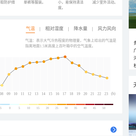
采取防护措
单裤等服装。
小，易保持清洁
减少室外活动。
度。
气温
相对湿度
降水量
风力风向
气温：表示大气冷热程度的物理量，气象上给出的气温是
指离地面1.5米高度上百叶箱中的空气温度。
(h)
08
09
10
11
12
13
14
15
16
17
18
19
20
21
22
23
-5
0
5
10
15
20
25
30
35
40
45
50