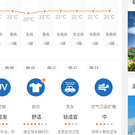
C
21°C
21°C
21°C
21°C
21°C
21°C
20°C
风
南风
东风
南风
东南风
东北风
东南风
东南风
级
<3级
<3级
<3级
<3级
<3级
<3级
<3级
08-09
08-10
08-11
08-12
08-13
过敏
穿衣
洗车
空气污染扩散
易发
舒适
较适宜
中
少外出，外
建议穿长袖衬衫
无雨且风力较
易感人群应适当