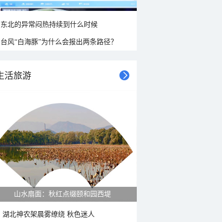
东北的异常闷热持续到什么时候
台风“白海豚”为什么会报出两条路径？
生活旅游
山水扇面：秋红点缀颐和园西堤
湖北神农架晨雾缭绕 秋色迷人