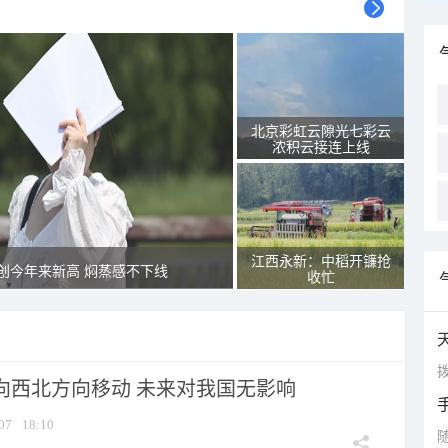
北京彩虹云隙光七彩云
浓积云接连上线
江西永新：中稻开镰抢
创今年来新高 焖蒸感不下线
收忙
拨
将向西北方向移动 未来对我国无影响
07
18:10