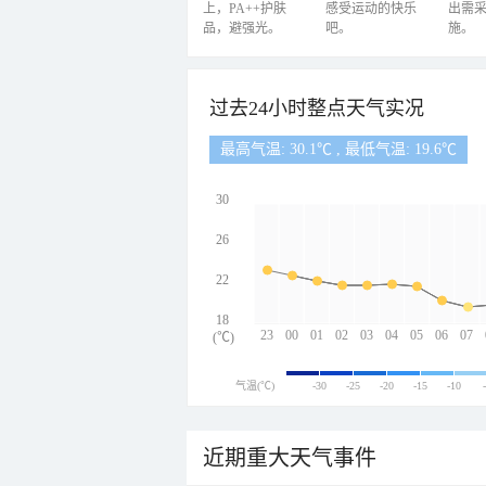
上，PA++护肤
感受运动的快乐
出需
品，避强光。
吧。
施。
过去24小时整点天气实况
最高气温: 30.1℃ , 最低气温: 19.6℃
30
26
22
18
23
00
01
02
03
04
05
06
07
(℃)
气温(℃)
-30
-25
-20
-15
-10
近期重大天气事件