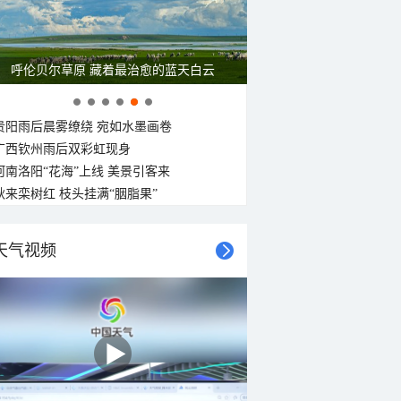
呼伦贝尔草原 藏着最治愈的蓝天白云
贵阳雨后晨雾缭绕 宛如水墨画卷
广西钦州雨后双彩虹现身
河南洛阳“花海”上线 美景引客来
秋来栾树红 枝头挂满“胭脂果”
天气视频