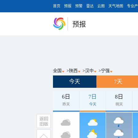
首页
预报
预警
雷达
云图
天气地图
专业产
预报
全国
>
陕西
>
汉中
>
宁强
今天
7天
6日
7日
8日
昨天
今天
明天