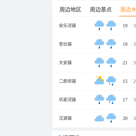
周边地区
周边景点
周边
19
/
3
安乐河镇
19
/
3
苍社镇
21
/
3
大安镇
15
/
2
二郎坝镇
17
/
3
巩家河镇
20
/
3
汉源镇