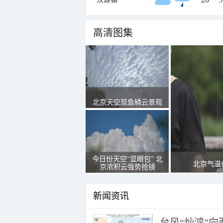
高清图集
北京天空现鱼鳞云景观
今日份天空“显眼包” 北
北京气温
京浓积云强势抢镜
新闻资讯
台风“灿鸿”