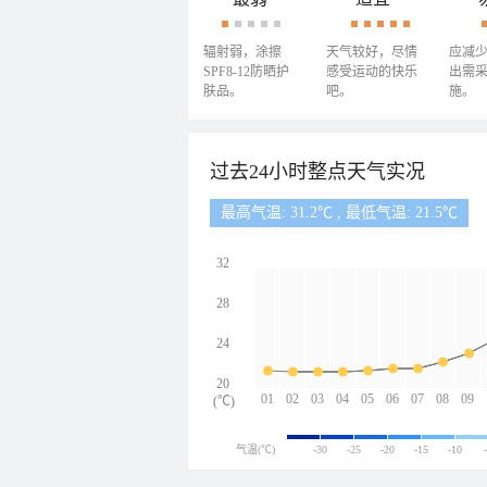
辐射弱，涂擦
天气较好，尽情
应减
SPF8-12防晒护
感受运动的快乐
出需
肤品。
吧。
施。
过去24小时整点天气实况
最高气温: 31.2℃ , 最低气温: 21.5℃
32
28
24
20
01
02
03
04
05
06
07
08
09
(℃)
气温(℃)
-30
-25
-20
-15
-10