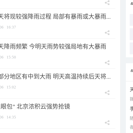
将现较强降雨过程 局部有暴雨或大暴雨...
06
16:37
天降雨频繁 今明天雨势较强局地有大暴雨
06
15:50
分地区有中到大雨 明天高温持续后天将...
06
15:02
拨
显眼包” 北京浓积云强势抢镜
06
14:35