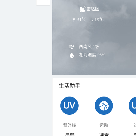
雷达图
31℃
19℃
西南风 1级
相对湿度
95%
生活助手
紫外线
运动
最弱
适宜