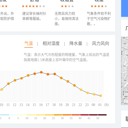
少外出，外
建议穿长袖衬衫
无雨且风力较
气象条件较不利
采取防护措
单裤等服装。
小，易保持清洁
于空气污染物扩
度。
散。。
气温
相对湿度
降水量
风力风向
气温：表示大气冷热程度的物理量，气象上给出的气温是
指离地面1.5米高度上百叶箱中的空气温度。
(h)
10
11
12
13
14
15
16
17
18
19
20
21
22
23
00
01
-5
0
5
10
15
20
25
30
35
40
45
50