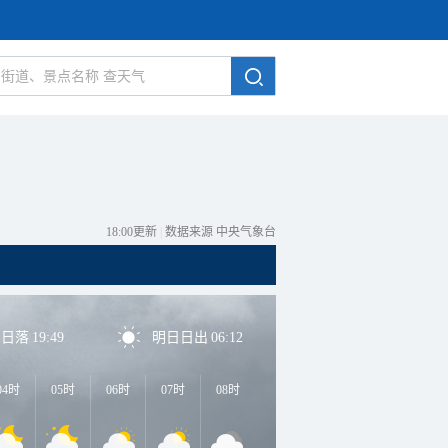
18:00更新
|
数据来源 中央气象台
日日落
19:49
明日日出
06:12
04时
05时
06时
07时
08时
09时
10时
11时
1