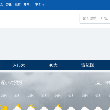
品
资讯
视频
节气
更多
8-15天
40天
雷达图
逐小时预报
今
20时
21时
22时
23时
00时
01时
02时
03时