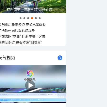
广西南宁：盛夏里的“绿野仙踪”
贵阳雨后晨雾缭绕 宛如水墨画卷
广西钦州雨后双彩虹现身
河南洛阳“花海”上线 美景引客来
秋来栾树红 枝头挂满“胭脂果”
天气视频