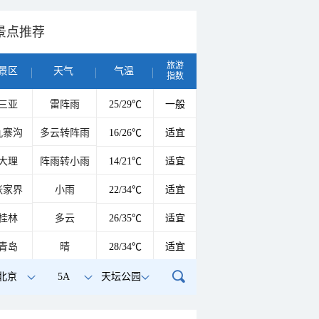
景点推荐
旅游
景区
天气
气温
指数
三亚
雷阵雨
25/29℃
一般
九寨沟
多云转阵雨
16/26℃
适宜
大理
阵雨转小雨
14/21℃
适宜
张家界
小雨
22/34℃
适宜
桂林
多云
26/35℃
适宜
青岛
晴
28/34℃
适宜
北京
5A
天坛公园