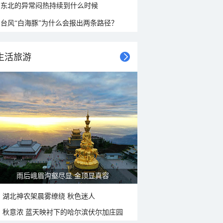
东北的异常闷热持续到什么时候
台风“白海豚”为什么会报出两条路径？
生活旅游
雨后峨眉沟壑尽显 金顶显真容
湖北神农架晨雾缭绕 秋色迷人
秋意浓 蓝天映衬下的哈尔滨伏尔加庄园