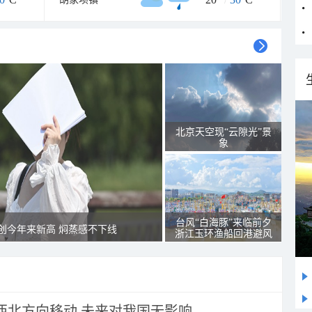
北京天空现“云隙光”景
象
台风“白海豚”来临前夕
创今年来新高 焖蒸感不下线
浙江玉环渔船回港避风
向西北方向移动 未来对我国无影响