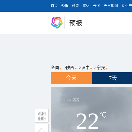
首页
预报
预警
雷达
云图
天气地图
专业产
预报
全国
>
陕西
>
汉中
>
宁强
今天
7天
01:40
实况
22
℃