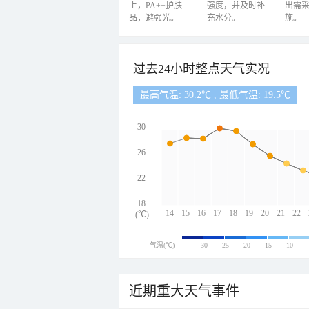
上，PA++护肤
强度，并及时补
出需
品，避强光。
充水分。
施。
过去24小时整点天气实况
最高气温: 30.2℃ , 最低气温: 19.5℃
30
26
22
18
14
15
16
17
18
19
20
21
22
(℃)
气温(℃)
-30
-25
-20
-15
-10
近期重大天气事件