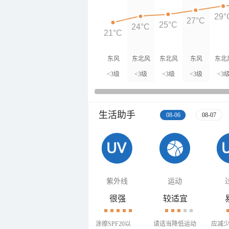
29°
27°C
25°C
24°C
21°C
东风
东北风
东北风
东风
东北
<3级
<3级
<3级
<3级
<3
生活助手
08-06
08-07
紫外线
运动
很强
较适宜
涂擦SPF20以
请适当降低运动
应减