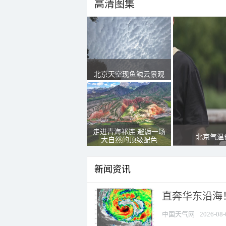
高清图集
北京天空现鱼鳞云景观
走进青海祁连 邂逅一场
北京气温
大自然的顶级配色
新闻资讯
直奔华东沿海！
中国天气网
2026-08-