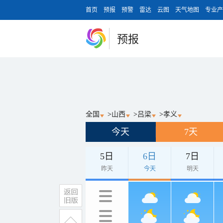
首页
预报
预警
雷达
云图
天气地图
专业产
预报
全国
>
山西
>
吕梁
>
孝义
今天
7天
5日
6日
7日
昨天
今天
明天