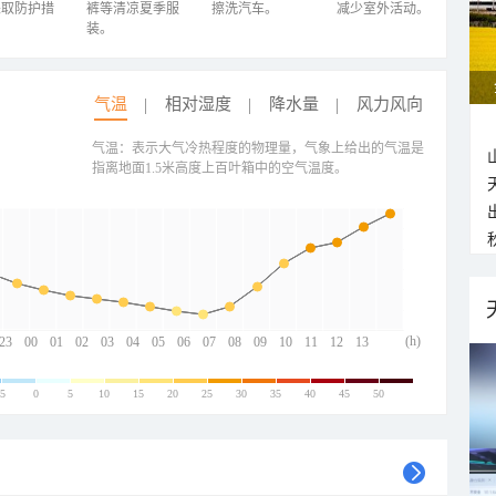
采取防护措
裤等清凉夏季服
擦洗汽车。
减少室外活动。
装。
气温
相对湿度
降水量
风力风向
气温：表示大气冷热程度的物理量，气象上给出的气温是
指离地面1.5米高度上百叶箱中的空气温度。
(h)
23
00
01
02
03
04
05
06
07
08
09
10
11
12
13
-5
0
5
10
15
20
25
30
35
40
45
50