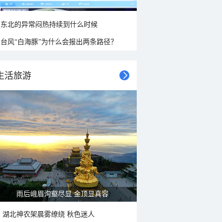
东北的异常闷热持续到什么时候
台风“白海豚”为什么会报出两条路径？
生活旅游
山水扇面：秋红点缀颐和园西堤
湖北神农架晨雾缭绕 秋色迷人