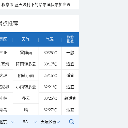
秋意浓 蓝天映衬下的哈尔滨伏尔加庄园
景点推荐
旅游
景区
天气
气温
指数
三亚
雷阵雨
30/25℃
一般
九寨沟
阵雨转多云
30/17℃
适宜
大理
阴转小雨
25/15℃
适宜
张家界
小雨转多云
32/21℃
适宜
桂林
多云
33/25℃
较适宜
青岛
晴
32/27℃
适宜
北京
5A
天坛公园