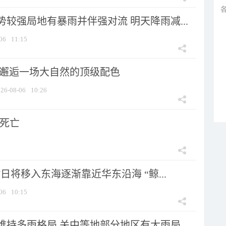
较强局地有暴雨并伴强对流 明天降雨减...
06
11:15
 邂逅一场大自然的顶级配色
26-08-06
10:26
人死亡
7日将移入东海逐渐靠近华东沿海 “鲸...
06
10:15
持多雨格局 关中等地部分地区有大雨局...