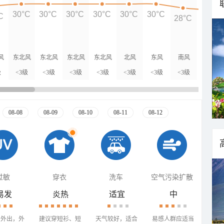
30°C
30°C
30°C
30°C
30°C
30°C
C
28°C
27°C
风
东北风
东北风
东北风
东北风
北风
东风
南风
西风
级
<3级
<3级
<3级
<3级
<3级
<3级
<3级
<3级
08-08
08-09
08-10
08-11
08-12
过敏
穿衣
洗车
空气污染扩散
易发
炎热
适宜
中
少外出，外
建议穿短衫、短
天气较好，适合
易感人群应适当