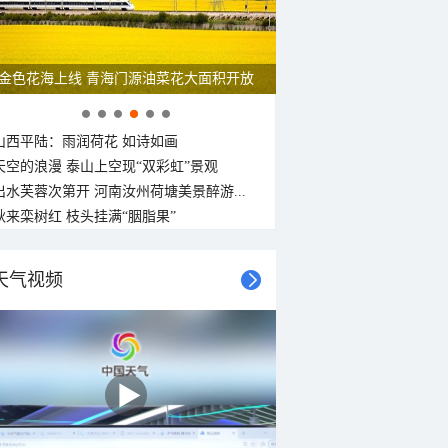
呼伦贝尔草原 藏着最治愈的蓝天白云
山西平陆：雨润荷花 如诗如画
天空的浪漫 泰山上空现“双彩虹”景观
出水芙蓉次第开 河南汝州荷塘美景醉游...
秋来栾树红 枝头挂满“胭脂果”
天气视频