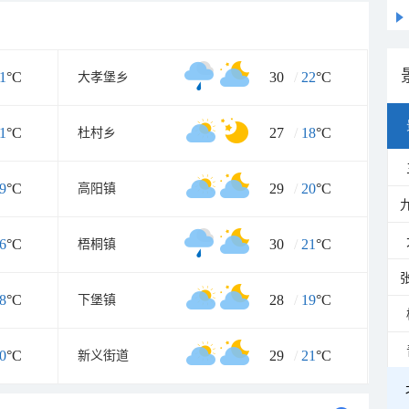
1
°C
30
/
22
°C
大孝堡乡
1
°C
27
/
18
°C
杜村乡
9
°C
29
/
20
°C
高阳镇
6
°C
30
/
21
°C
梧桐镇
8
°C
28
/
19
°C
下堡镇
0
°C
29
/
21
°C
新义街道