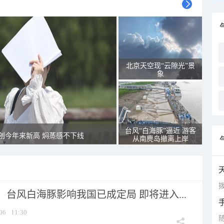
北京天空现“云隙光”景
象
台风“白海豚”逼近 游客
创今年来新高 焖蒸感不下线
从南麂岛撤离上岸
拨
台风白海豚影响我国已成定局 即将进入...
06
11:30