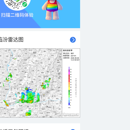
临汾雷达图
21时
22时
23时
00时
01时
02时
03时
04时