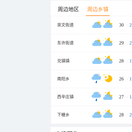
周边地区
周边乡镇
30
/
2
崇文街道
29
/
2
东许街道
28
/
1
兑镇镇
26
/
1
南阳乡
27
/
1
西辛庄镇
28
/
2
下栅乡