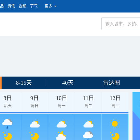
品
资讯
视频
节气
更多
8-15天
40天
雷达图
8日
9日
10日
11日
12日
后天
周日
周一
周二
周三