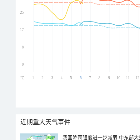
25
ed
ed
ed
17
ed
8
0
1
2
3
4
5
6
7
8
9
10
11
12
℃
近期重大天气事件
我国降雨强度进一步减弱 中东部大