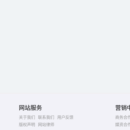
网站服务
营销
关于我们
联系我们
用户反馈
商务合
版权声明
网站律师
媒资合