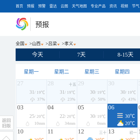
首页
预报
预警
雷达
云图
天气地图
专业产品
资讯
视频
节气
预报
全国
>
山西
>
吕梁
>
孝义
今天
7天
8-15天
星期一
星期二
星期三
星期四
27
28
29
30
十五
31
31
30
30
/ 19℃
/ 19℃
/ 19℃
/ 19℃
37%
23%
50%
43%
03
04
05
06
25
22
30
30℃
/ 20℃
/ 20℃
/ 19℃
20℃
10
mm
34
mm
0
mm
10
11
12
13
三十
初一