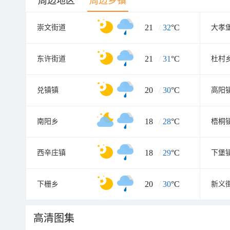
周边地区
周边乡镇
21
/
32
°C
崇文街道
大孝
21
/
31
°C
东许街道
杜村
20
/
30
°C
兑镇镇
高阳
18
/
28
°C
南阳乡
梧桐
18
/
29
°C
西辛庄镇
下堡
20
/
30
°C
下栅乡
新义
高清图集