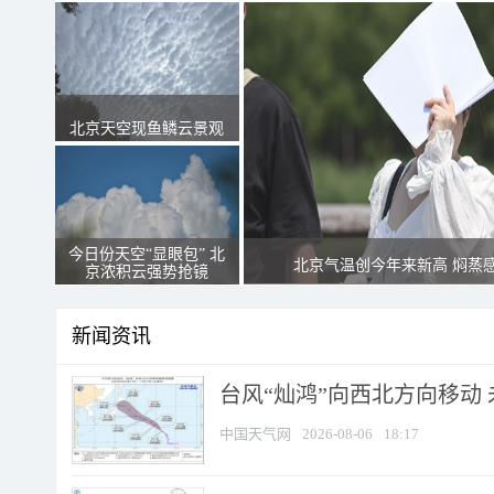
北京天空现鱼鳞云景观
今日份天空“显眼包” 北
北京气温创今年来新高 焖蒸
京浓积云强势抢镜
新闻资讯
台风“灿鸿”向西北方向移动
中国天气网
2026-08-06
18:17