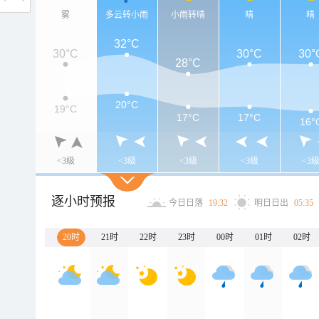
雾
多云转小雨
小雨转晴
晴
晴
32°C
30°C
30°C
30°
28°C
20°C
19°C
17°C
17°C
16°
<3级
<3级
<3级
<3级
<3
逐小时预报
今日日落
19:32
明日日出
05:35
20时
21时
22时
23时
00时
01时
02时