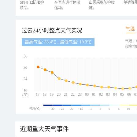
SPF8-12防晒护
在室内进行休闲
出需采取防护措
单裤等
肤品。
运动。
施。
气温
过去24小时整点天气实况
气温：
最高气温: 33.4℃ , 最低气温: 19.3℃
指离地
36
30
24
18
17
18
19
20
21
22
23
00
01
02
03
04
05
06
0
(℃)
气温(℃)
-30
-25
-20
-15
-10
-5
0
5
10
近期重大天气事件