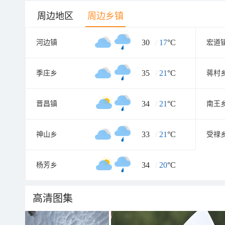
周边地区
周边乡镇
30
/
17
°C
河边镇
宏道
35
/
21
°C
季庄乡
蒋村
34
/
21
°C
晋昌镇
南王
33
/
21
°C
神山乡
受禄
34
/
20
°C
杨芳乡
高清图集