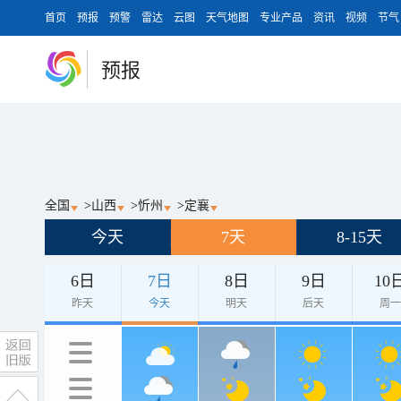
首页
预报
预警
雷达
云图
天气地图
专业产品
资讯
视频
节气
预报
全国
>
山西
>
忻州
>
定襄
今天
7天
8-15天
6日
7日
8日
9日
10
昨天
今天
明天
后天
周