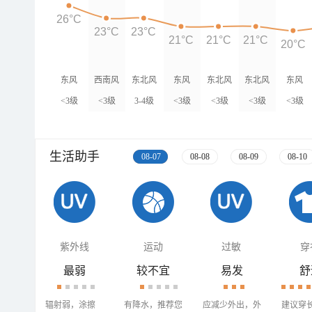
26°C
23°C
23°C
21°C
21°C
21°C
20°C
东风
西南风
东北风
东风
东北风
东北风
东风
<3级
<3级
3-4级
<3级
<3级
<3级
<3级
生活助手
08-07
08-08
08-09
08-10
紫外线
运动
过敏
穿
最弱
较不宜
易发
舒
辐射弱，涂擦
有降水，推荐您
应减少外出，外
建议穿