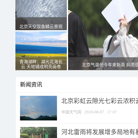
北京天空现鱼鳞云景观
青海湖畔：湖光花海长
北京气温创今年来新高 焖蒸
云 天地铺成明亮画卷
新闻资讯
北京彩虹云隙光七彩云浓积
中国天气网
2026-08-07
17:07
河北雷雨将发展增多局地有暴