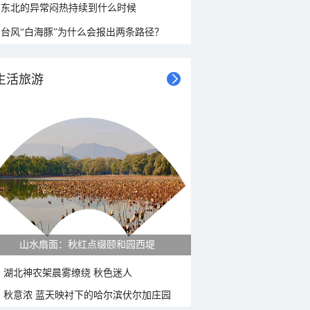
东北的异常闷热持续到什么时候
台风“白海豚”为什么会报出两条路径？
生活旅游
紫菊满山坡 黄山坡山村秋色正好
湖北神农架晨雾缭绕 秋色迷人
秋意浓 蓝天映衬下的哈尔滨伏尔加庄园