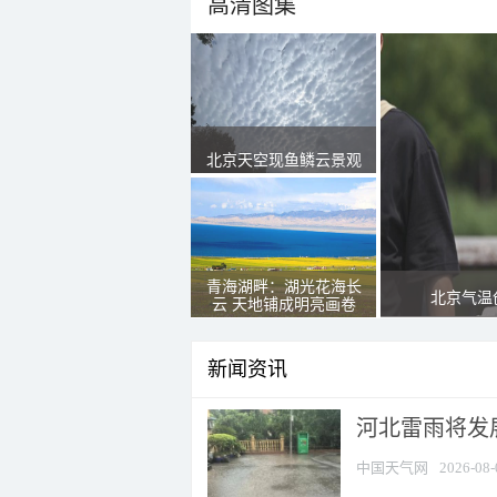
高清图集
北京天空现鱼鳞云景观
青海湖畔：湖光花海长
北京气温
云 天地铺成明亮画卷
新闻资讯
河北雷雨将发展
中国天气网
2026-08-