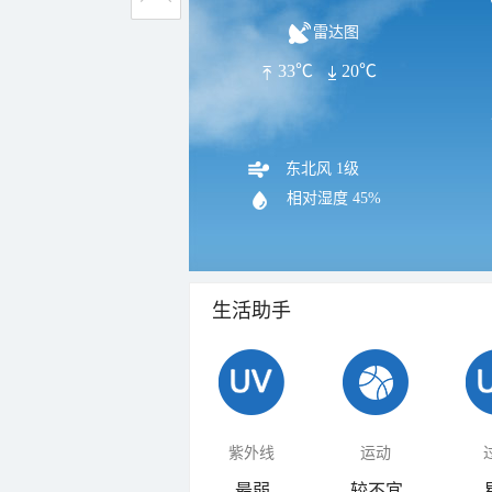
雷达图
33℃
20℃
东北风 1级
相对湿度
45%
生活助手
紫外线
运动
最弱
较不宜