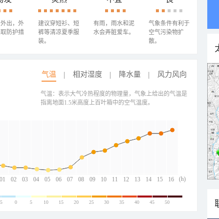
少外出，外
建议穿短衫、短
有雨，雨水和泥
气象条件有利于
采取防护措
裤等清凉夏季服
水会弄脏爱车。
空气污染物扩
装。
散。
气温
相对湿度
降水量
风力风向
气温：表示大气冷热程度的物理量，气象上给出的气温是
指离地面1.5米高度上百叶箱中的空气温度。
(h)
01
02
03
04
05
06
07
08
09
10
11
12
13
14
15
16
-5
0
5
10
15
20
25
30
35
40
45
50