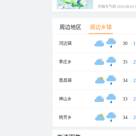
中国天气网 2026-08-03 0
周边地区
周边乡镇
30
/
1
河边镇
35
/
2
季庄乡
34
/
2
晋昌镇
33
/
2
神山乡
34
/
2
杨芳乡