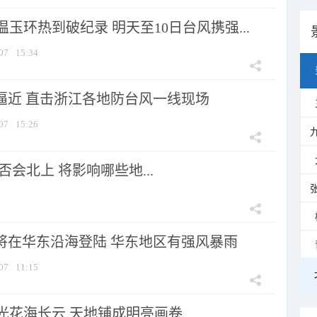
玉环热到破纪录 明天至10日台风携强...
07
15:34
”逼近 直击浙江各地防台风一线现场
07
15:26
会北上 将影响哪些地...
”将在华东沿海登陆 华东地区有强风暴雨
07
11:15
光花海长云 天地铺成明亮画卷