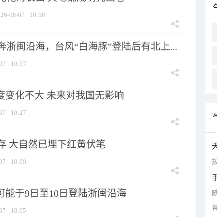
26-08-07
10:58
浙闽沿海，台风“白海豚”登陆后有北上...
07
10:57
强度变化不大 未来对我国无影响
07
10:27
存 大自然已埋下红黄伏笔
拨
07
10:09
可能于9日至10日登陆浙闽沿海
07
10:05