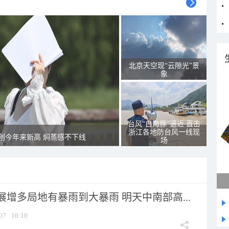
北京天空现“云隙光”景
象
台风“白海豚”逼近 直击
浙江各地防台风一线现
创今年来新高 焖蒸感不下线
场
增多局地有暴雨到大暴雨 明天中南部高...
07
16:10