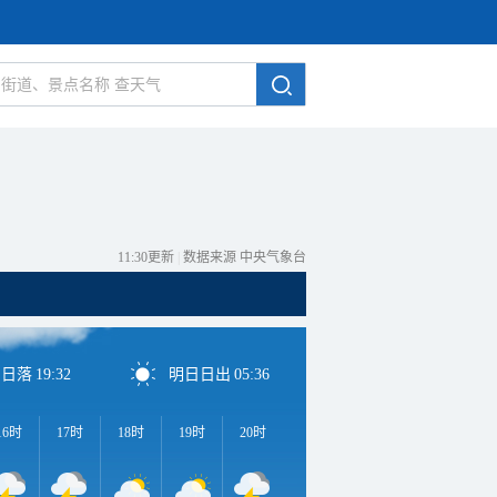
11:30更新
|
数据来源 中央气象台
日日落
19:32
明日日出
05:36
16时
17时
18时
19时
20时
21时
22时
23时
0