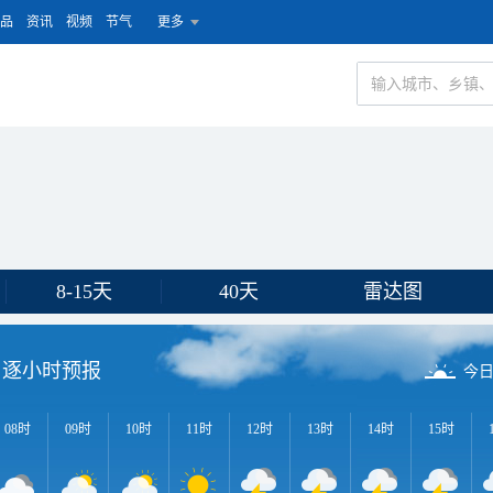
品
资讯
视频
节气
更多
8-15天
40天
雷达图
逐小时预报
今
08时
09时
10时
11时
12时
13时
14时
15时