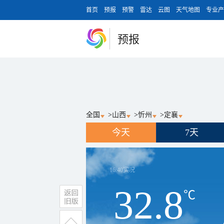
首页
预报
预警
雷达
云图
天气地图
专业产
预报
全国
>
山西
>
忻州
>
定襄
今天
7天
16:40
实况
32.8
℃