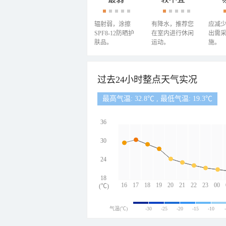
辐射弱，涂擦
有降水，推荐您
应减
SPF8-12防晒护
在室内进行休闲
出需
肤品。
运动。
施。
过去24小时整点天气实况
最高气温: 32.8℃ , 最低气温: 19.3℃
36
30
24
18
16
17
18
19
20
21
22
23
00
(℃)
气温(℃)
-30
-25
-20
-15
-10