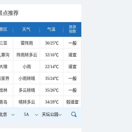
景点推荐
旅游
景区
天气
气温
指数
三亚
雷阵雨
30/25℃
一般
九寨沟
阵雨转多云
32/16℃
适宜
大理
小雨
22/14℃
适宜
张家界
小雨转晴
35/24℃
一般
桂林
多云转晴
35/26℃
一般
青岛
晴转多云
34/28℃
较适宜
北京
5A
天坛公园