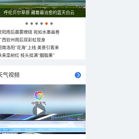
一组图感受水中消暑快乐瞬间
贵阳雨后晨雾缭绕 宛如水墨画卷
广西钦州雨后双彩虹现身
河南洛阳“花海”上线 美景引客来
秋来栾树红 枝头挂满“胭脂果”
天气视频