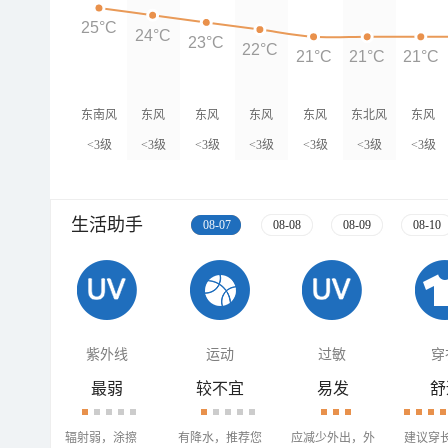
25°C
24°C
23°C
22°C
21°C
21°C
21°C
东南风
东风
东风
东风
东风
东北风
东风
<3级
<3级
<3级
<3级
<3级
<3级
<3级
生活助手
08-07
08-08
08-09
08-10
紫外线
运动
过敏
穿
最弱
较不宜
易发
舒
辐射弱，涂擦
有降水，推荐您
应减少外出，外
建议穿