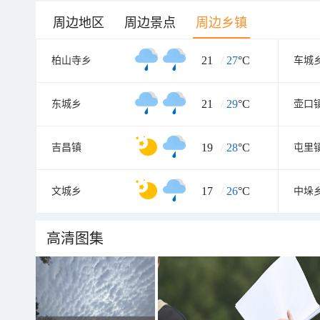
周边地区
周边景点
周边乡镇
21
/
27
°C
柏山寺乡
车城
21
/
29
°C
东城乡
壶口
19
/
28
°C
吉昌镇
屯里
17
/
26
°C
文城乡
中垛
高清图集