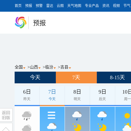
首页
预报
预警
雷达
云图
天气地图
专业产品
资讯
视频
节气
预报
全国
>
山西
>
临汾
>
吉县
今天
7天
8-15天
6日
7日
8日
9日
10
昨天
今天
明天
后天
周