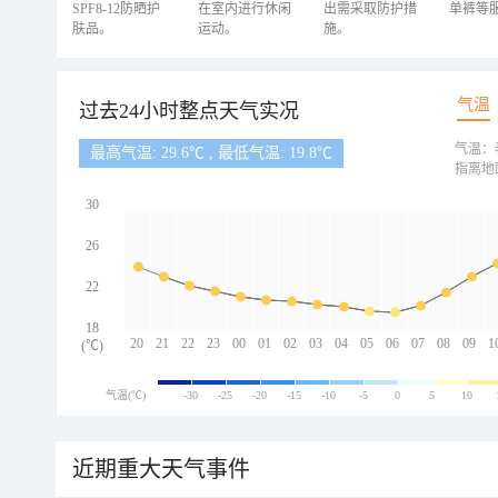
SPF8-12防晒护
在室内进行休闲
出需采取防护措
单裤等
肤品。
运动。
施。
气温
过去24小时整点天气实况
气温：
最高气温: 29.6℃ , 最低气温: 19.8℃
指离地
30
26
22
18
20
21
22
23
00
01
02
03
04
05
06
07
08
09
1
(℃)
气温(℃)
-30
-25
-20
-15
-10
-5
0
5
10
近期重大天气事件