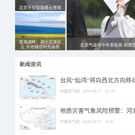
北京天空现鱼鳞云景观
青海湖畔：湖光花海长
北京气温创今年来新高 焖蒸
云 天地铺成明亮画卷
新闻资讯
台风“灿鸿”将向西北方向移
中国天气网
2026-08-07
18:10
地质灾害气象风险预警：河北
中国天气网
2026-08-07
18:05