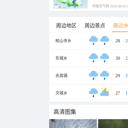
中国天气网 2026-08-03 0
周边地区
周边景点
周边
28
/
2
柏山寺乡
30
/
2
东城乡
29
/
2
吉昌镇
27
/
1
文城乡
高清图集