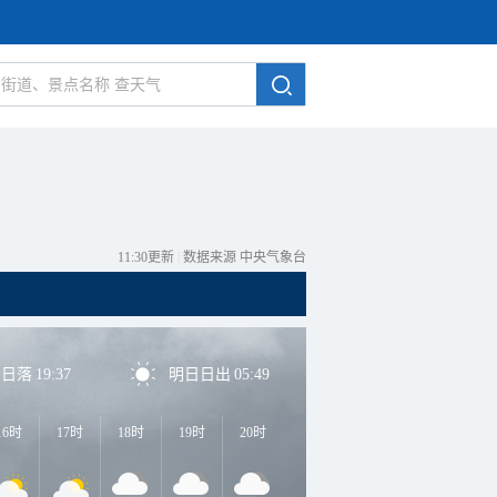
11:30更新
|
数据来源 中央气象台
日日落
19:37
明日日出
05:49
16时
17时
18时
19时
20时
21时
22时
23时
0