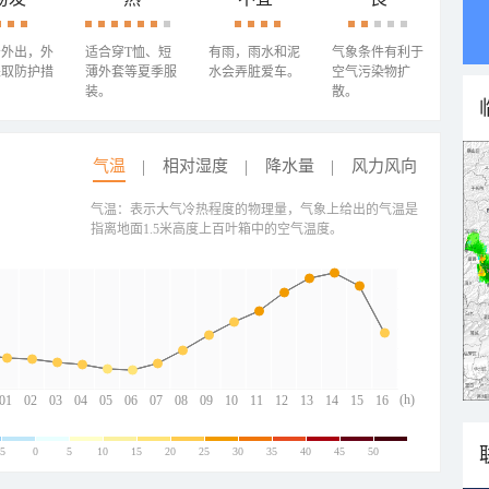
少外出，外
适合穿T恤、短
有雨，雨水和泥
气象条件有利于
采取防护措
薄外套等夏季服
水会弄脏爱车。
空气污染物扩
装。
散。
气温
相对湿度
降水量
风力风向
气温：表示大气冷热程度的物理量，气象上给出的气温是
指离地面1.5米高度上百叶箱中的空气温度。
(h)
01
02
03
04
05
06
07
08
09
10
11
12
13
14
15
16
-5
0
5
10
15
20
25
30
35
40
45
50