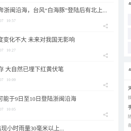
浙闽沿海，台风“白海豚”登陆后有北上...
07
10:57
强度变化不大 未来对我国无影响
07
10:27
存 大自然已埋下红黄伏笔
07
10:09
拨
可能于9日至10日登陆浙闽沿海
07
10:05
小时雨量30毫米以上...