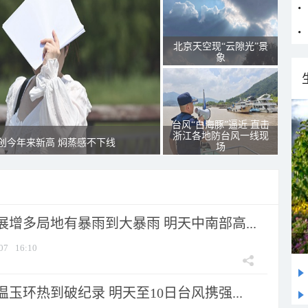
北京天空现“云隙光”景
象
台风“白海豚”逼近 直击
浙江各地防台风一线现
创今年来新高 焖蒸感不下线
场
增多局地有暴雨到大暴雨 明天中南部高...
07
16:10
玉环热到破纪录 明天至10日台风携强...