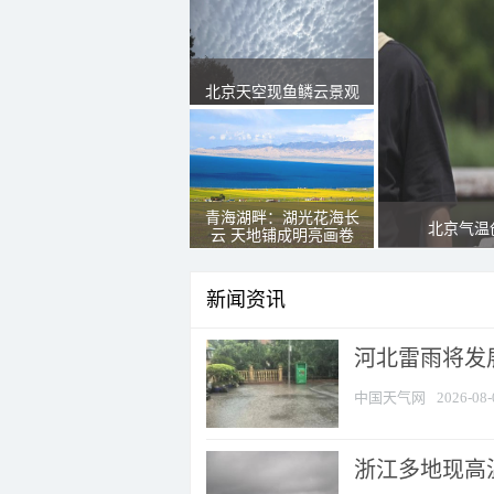
北京天空现鱼鳞云景观
青海湖畔：湖光花海长
北京气温
云 天地铺成明亮画卷
新闻资讯
河北雷雨将发展
中国天气网
2026-08-
浙江多地现高温