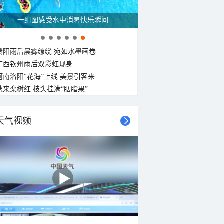
一组图感受水中消暑快乐瞬间
贵阳雨后晨雾缭绕 宛如水墨画卷
广西钦州雨后双彩虹现身
河南洛阳“花海”上线 美景引客来
秋来栾树红 枝头挂满“胭脂果”
天气视频