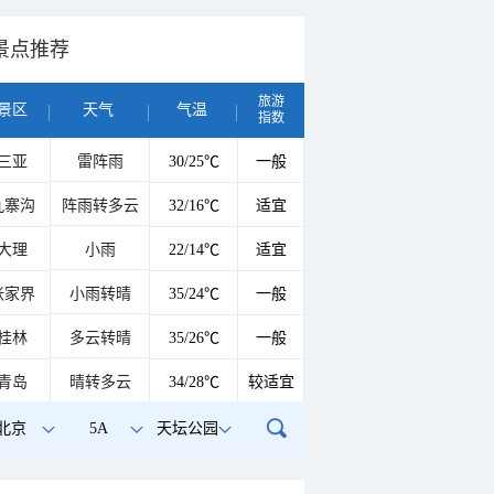
景点推荐
旅游
景区
天气
气温
指数
三亚
雷阵雨
30/25℃
一般
九寨沟
阵雨转多云
32/16℃
适宜
大理
小雨
22/14℃
适宜
张家界
小雨转晴
35/24℃
一般
桂林
多云转晴
35/26℃
一般
青岛
晴转多云
34/28℃
较适宜
北京
5A
天坛公园