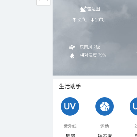
雷达图
31℃
20℃
东南风 2级
相对湿度
79%
生活助手
紫外线
运动
最弱
较不宜