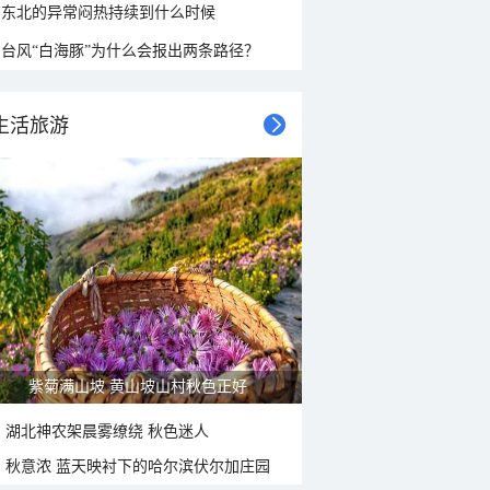
东北的异常闷热持续到什么时候
台风“白海豚”为什么会报出两条路径？
生活旅游
紫菊满山坡 黄山坡山村秋色正好
湖北神农架晨雾缭绕 秋色迷人
秋意浓 蓝天映衬下的哈尔滨伏尔加庄园