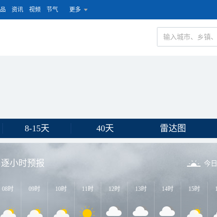
品
资讯
视频
节气
更多
8-15天
40天
雷达图
逐小时预报
今
08时
09时
10时
11时
12时
13时
14时
15时