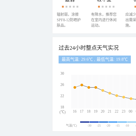
辐射弱，涂擦
有降水，推荐您
应减
SPF8-12防晒护
在室内进行休闲
出需
肤品。
运动。
施。
过去24小时整点天气实况
最高气温: 29.6℃ , 最低气温: 19.8℃
30
26
22
18
16
17
18
19
20
21
22
23
00
(℃)
气温(℃)
-30
-25
-20
-15
-10