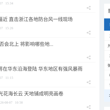
07
15:34
”逼近 直击浙江各地防台风一线现场
07
15:26
会北上 将影响哪些地...
”将在华东沿海登陆 华东地区有强风暴雨
07
11:15
光花海长云 天地铺成明亮画卷
26-08-07
10:58