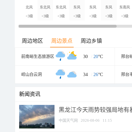
北风
东北风
东北风
东风
东风
东风
东南风
<3级
<3级
<3级
<3级
<3级
<3级
<3级
周边地区
周边景点
周边乡镇
30
/
20
°C
前南峪生态旅游区
34
/
26
°C
崆山白云洞
邢台
新闻资讯
黑龙江今天雨势较强局地有暴
中国天气网
2026-08-06
11:15