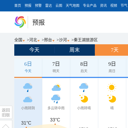
首页
预报
预警
雷达
云图
天气地图
专业产品
资讯
视频
节气
预报
全国
>
河北
>
邢台
>
沙河
>
秦王湖旅游区
今天
周末
7天
6日
7日
8日
9日
今天
明天
后天
周日
小雨转阴
多云转中雨
小雨转晴
晴
33°C
31°C