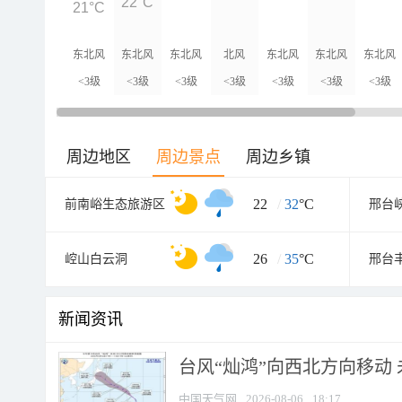
22°C
21°C
东北风
东北风
东北风
北风
东北风
东北风
东北风
<3级
<3级
<3级
<3级
<3级
<3级
<3级
周边地区
周边景点
周边乡镇
22
/
32
°C
前南峪生态旅游区
26
/
35
°C
崆山白云洞
邢台
新闻资讯
台风“灿鸿”向西北方向移动
中国天气网
2026-08-06
18:17