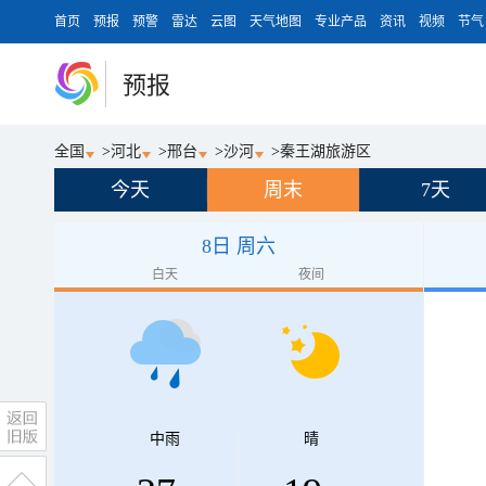
首页
预报
预警
雷达
云图
天气地图
专业产品
资讯
视频
节气
预报
全国
>
河北
>
邢台
>
沙河
>
秦王湖旅游区
今天
周末
7天
8日 周六
白天
夜间
中雨
晴