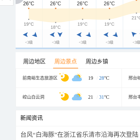
26°C
26°C
26°C
26°C
26°C
21°
19°C
19°C
19°C
19°C
18°C
<3级
<3级
<3级
<3级
<3
周边地区
周边景点
周边乡镇
19
/
28
°C
前南峪生态旅游区
21
/
31
°C
崆山白云洞
邢台
新闻资讯
台风“白海豚”在浙江省乐清市沿海再次登陆