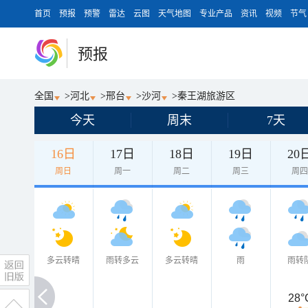
首页
预报
预警
雷达
云图
天气地图
专业产品
资讯
视频
节气
预报
全国
>
河北
>
邢台
>
沙河
>
秦王湖旅游区
今天
周末
7天
16日
17日
18日
19日
20
周日
周一
周二
周三
周
多云转晴
雨转多云
多云转晴
雨
雨转
28°