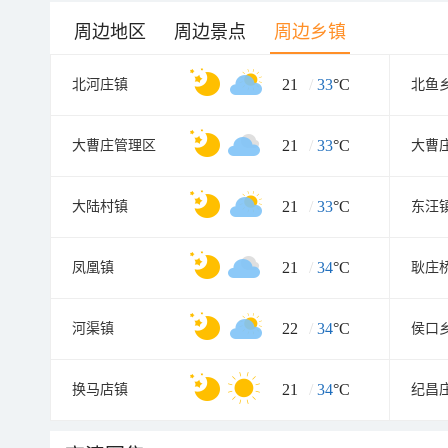
周边地区
周边景点
周边乡镇
21
/
33
°C
北河庄镇
北鱼
21
/
33
°C
大曹庄管理区
大曹
21
/
33
°C
大陆村镇
东汪
21
/
34
°C
凤凰镇
耿庄
22
/
34
°C
河渠镇
侯口
21
/
34
°C
换马店镇
纪昌