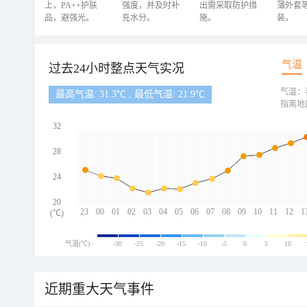
上，PA++护肤
强度，并及时补
出需采取防护措
薄外套
品，避强光。
充水分。
施。
装。
气温
过去24小时整点天气实况
气温：
最高气温: 31.3℃ , 最低气温: 21.9℃
指离地
32
28
24
20
23
00
01
02
03
04
05
06
07
08
09
10
11
12
1
(℃)
气温(℃)
-30
-25
-20
-15
-10
-5
0
5
10
近期重大天气事件