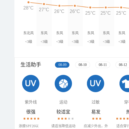
28°C
27°C
26°C
26°C
25°C
25°C
25°C
东北风
东风
东风
东风
东风
东风
东风
<3级
<3级
<3级
<3级
<3级
<3级
<3级
生活助手
08-09
08-10
08-11
08-12
紫外线
运动
过敏
穿
很强
较适宜
易发
涂擦SPF20以
请适当降低运动
应减少外出，外
适合穿