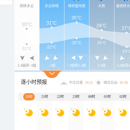
阴转多云
多云转晴
晴转雷阵雨
大雨
暴雨转
35°C
31°C
30°C
29°C
27°
25°C
25°C
22°C
21°C
19°
3-4级转<3级
<3级
<3级转3-4级
3-4级
5-6级转4
逐小时预报
今日日落
19:21
明日日出
05:30
20时
21时
22时
23时
00时
01时
02时