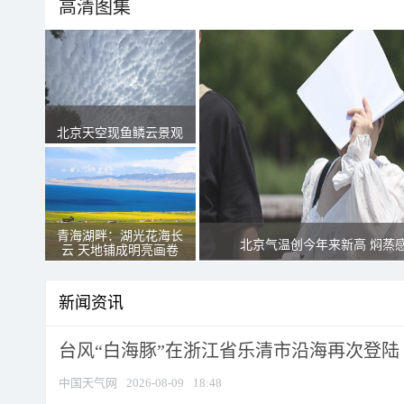
高清图集
北京天空现鱼鳞云景观
青海湖畔：湖光花海长
北京气温创今年来新高 焖蒸
云 天地铺成明亮画卷
新闻资讯
台风“白海豚”在浙江省乐清市沿海再次登陆
中国天气网
2026-08-09
18:48