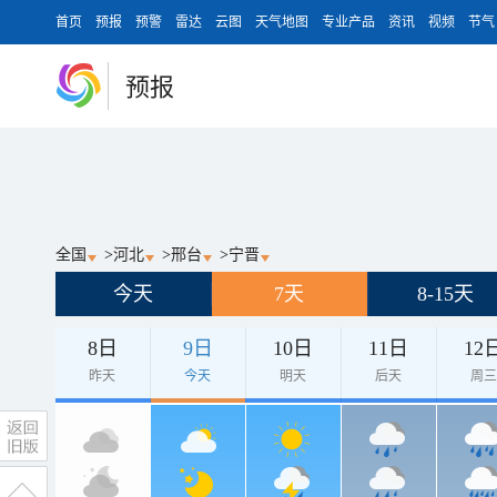
首页
预报
预警
雷达
云图
天气地图
专业产品
资讯
视频
节气
预报
全国
>
河北
>
邢台
>
宁晋
今天
7天
8-15天
8日
9日
10日
11日
12
昨天
今天
明天
后天
周