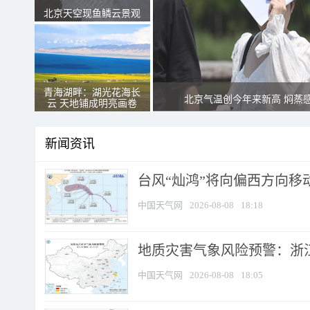
北京天空现鱼鳞云景观
青海湖畔：湖光花海长
北京气温创今年来新高 焖蒸
云 天地铺成明亮画卷
新闻资讯
台风“灿鸿”将向偏西方向移
中国天气网
2026-08-08
18:18
地质灾害气象风险预警：浙
中国天气网
2026-08-08
18:05