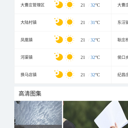
21
/
32
°C
大曹庄管理区
大曹
21
/
31
°C
大陆村镇
东汪
21
/
32
°C
凤凰镇
耿庄
21
/
32
°C
河渠镇
侯口
21
/
32
°C
换马店镇
纪昌
高清图集