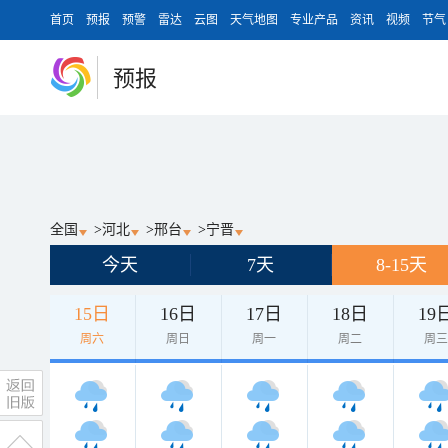
首页
预报
预警
雷达
云图
天气地图
专业产品
资讯
视频
节气
预报
全国
>
河北
>
邢台
>
宁晋
今天
7天
8-15天
15日
16日
17日
18日
19
周六
周日
周一
周二
周