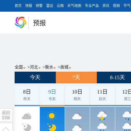
首页
预报
预警
雷达
云图
天气地图
专业产品
资讯
视频
节气
预报
全国
>
河北
>
衡水
>
故城
今天
7天
8-15天
8日
9日
10日
11日
12
昨天
今天
明天
后天
周