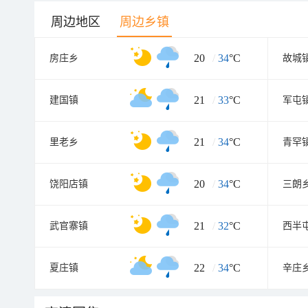
周边地区
周边乡镇
20
/
34
°C
房庄乡
故城
21
/
33
°C
建国镇
军屯
21
/
34
°C
里老乡
青罕
20
/
34
°C
饶阳店镇
三朗
21
/
32
°C
武官寨镇
西半
22
/
34
°C
夏庄镇
辛庄