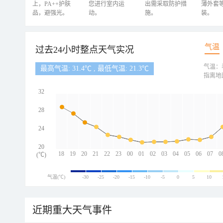
上，PA++护肤
您进行室内运
出需采取防护措
薄外套
品，避强光。
动。
施。
装。
气温
过去24小时整点天气实况
气温：
最高气温: 31.4℃ , 最低气温: 21.3℃
指离地
32
28
24
20
18
19
20
21
22
23
00
01
02
03
04
05
06
07
0
(℃)
气温(℃)
-30
-25
-20
-15
-10
-5
0
5
10
近期重大天气事件