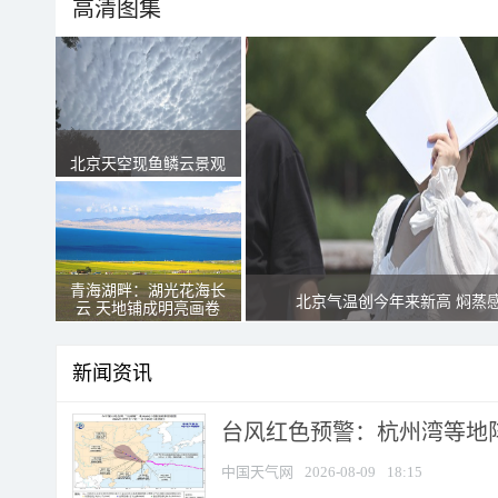
高清图集
北京天空现鱼鳞云景观
青海湖畔：湖光花海长
北京气温创今年来新高 焖蒸
云 天地铺成明亮画卷
新闻资讯
​台风红色预警：杭州湾等地阵
中国天气网
2026-08-09
18:15