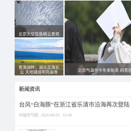
北京天空现鱼鳞云景观
青海湖畔：湖光花海长
北京气温创今年来新高 焖蒸
云 天地铺成明亮画卷
新闻资讯
台风“白海豚”在浙江省乐清市沿海再次登陆
中国天气网
2026-08-09
18:48