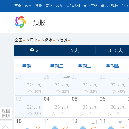
首页
预报
预警
雷达
云图
天气地图
专业产品
资讯
视频
节气
预报
全国
>
河北
>
衡水
>
故城
今天
7天
8-15天
星期一
星期二
星期三
星期四
27
28
29
30
十五
32
32
32
32
/ 23℃
/ 23℃
/ 23℃
/ 23℃
30%
33%
33%
40%
03
04
05
06
32
36
35
36
/ 23℃
/ 26℃
/ 28℃
/ 25℃
23%
0
mm
0
mm
0
mm
10
11
12
13
三十
初一