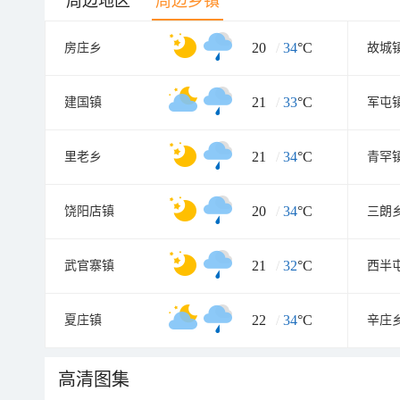
周边地区
周边乡镇
20
/
34
°C
房庄乡
故城
21
/
33
°C
建国镇
军屯
21
/
34
°C
里老乡
青罕
20
/
34
°C
饶阳店镇
三朗
21
/
32
°C
武官寨镇
西半
22
/
34
°C
夏庄镇
辛庄
高清图集