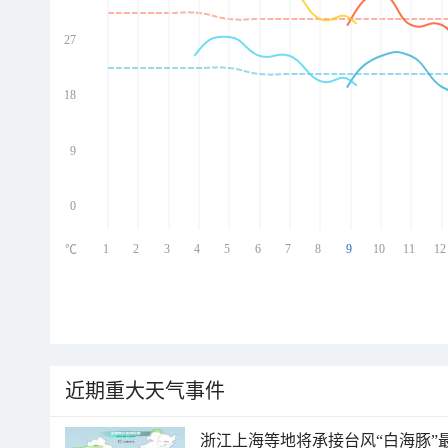
27
ed
ed
ed
18
ed
9
0
1
2
3
4
5
6
7
8
9
10
11
12
℃
近期重大天气事件
浙江上海等地将承接台风“白海豚”