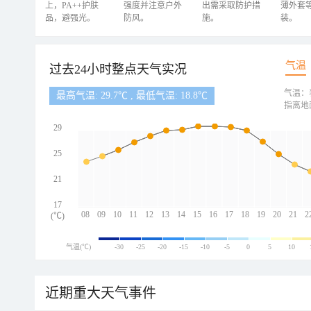
上，PA++护肤
强度并注意户外
出需采取防护措
薄外套
品，避强光。
防风。
施。
装。
气温
过去24小时整点天气实况
气温：
最高气温: 29.7℃ , 最低气温: 18.8℃
指离地
29
25
21
17
08
09
10
11
12
13
14
15
16
17
18
19
20
21
2
(℃)
气温(℃)
-30
-25
-20
-15
-10
-5
0
5
10
近期重大天气事件