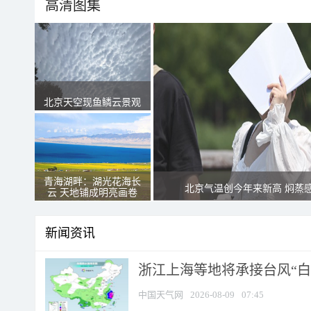
高清图集
北京天空现鱼鳞云景观
青海湖畔：湖光花海长
北京气温创今年来新高 焖蒸
云 天地铺成明亮画卷
新闻资讯
浙江上海等地将承接台风“白海
中国天气网
2026-08-09
07:45