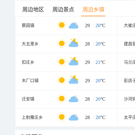
周边地区
周边景点
周边乡镇
29
/
20
°C
蔡园镇
大崔
28
/
20
°C
大五里乡
建昌
29
/
21
°C
扣庄乡
马兰
29
/
20
°C
木厂口镇
彭店
28
/
20
°C
迁安镇
沙河
28
/
20
°C
上射雁庄乡
太平