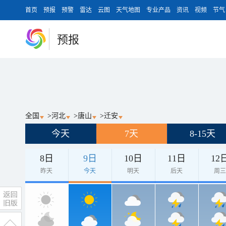
首页
预报
预警
雷达
云图
天气地图
专业产品
资讯
视频
节气
预报
全国
>
河北
>
唐山
>
迁安
今天
7天
8-15天
8日
9日
10日
11日
12
昨天
今天
明天
后天
周