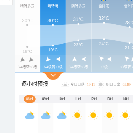
晴转多云
晴转阴
阴转多云
雷阵雨
雷阵
32°C
31°C
30°C
30°C
28°
24°C
23°C
21°
19°C
18°C
3-4级转<3级
3-4级转<3级
3-4级转<3级
<3级
<3级转3
逐小时预报
今日日落
19:11
明日日出
05:09
08时
09时
10时
11时
12时
13时
14时