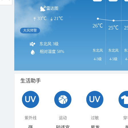
雷达图
33℃
21℃
26℃
25℃
2
大风预警
东北风 3级
东北风
东北风
东
相对湿度
58%
4-5级
4-5级
4
生活助手
紫外线
运动
过敏
穿
强
较适宜
易发