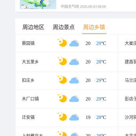
中国天气网 2026-08-03 08:00
周边地区
周边景点
周边乡镇
20
/
29
°C
蔡园镇
大崔
20
/
28
°C
大五里乡
建昌
20
/
29
°C
扣庄乡
马兰
20
/
29
°C
木厂口镇
彭店
19
/
28
°C
迁安镇
沙河
20
/
28
°C
上射雁庄乡
太平