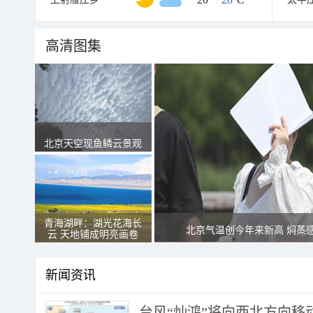
高清图集
北京天空现鱼鳞云景观
青海湖畔：湖光花海长
北京气温创今年来新高 焖蒸
云 天地铺成明亮画卷
新闻资讯
台风“灿鸿”将向西北方向移