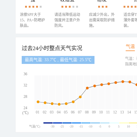
涂擦SPF大于
请适当降低运动
应减少外出，外
适合穿
15、PA+防晒护
强度并注意户外
出需采取防护措
薄外套
肤品。
防风。
施。
装。
气温
过去24小时整点天气实况
气温：
最高气温: 33.7℃ , 最低气温: 25.5℃
指离地
36
32
28
24
01
02
03
04
05
06
07
08
09
10
11
12
13
14
1
(℃)
气温(℃)
-30
-25
-20
-15
-10
-5
0
5
10