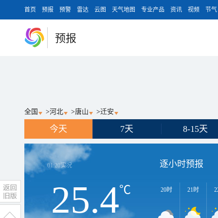
首页
预报
预警
雷达
云图
天气地图
专业产品
资讯
视频
节气
预报
全国
>
河北
>
唐山
>
迁安
今天
7天
8-15天
逐小时预报
01:20
实况
25.4
℃
20时
21时
2