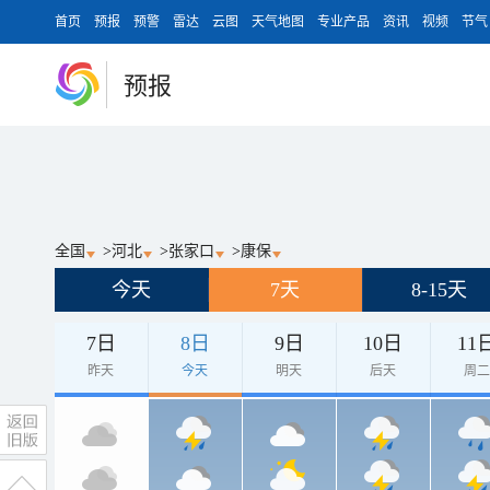
首页
预报
预警
雷达
云图
天气地图
专业产品
资讯
视频
节气
预报
全国
>
河北
>
张家口
>
康保
今天
7天
8-15天
7日
8日
9日
10日
11
昨天
今天
明天
后天
周