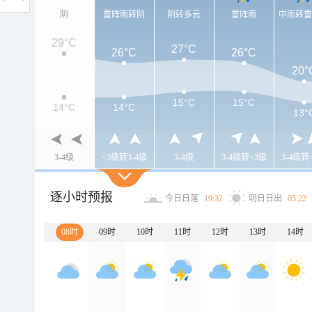
阴
雷阵雨转阴
阴转多云
雷阵雨
中雨转
29°C
27°C
26°C
26°C
20°
15°C
15°C
14°C
14°C
13°
3-4级
<3级转3-4级
3-4级
3-4级转<3级
3-4级转
逐小时预报
今日日落
19:32
明日日出
05:22
08时
09时
10时
11时
12时
13时
14时