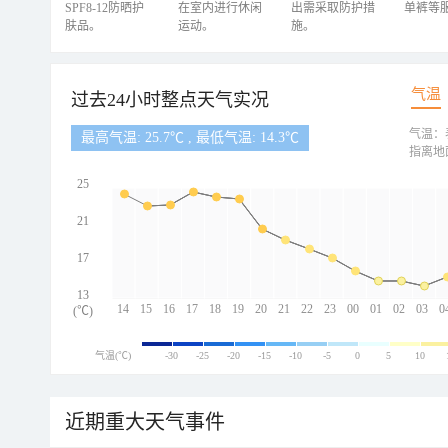
SPF8-12防晒护
在室内进行休闲
出需采取防护措
单裤等
肤品。
运动。
施。
气温
过去24小时整点天气实况
气温：
最高气温: 25.7℃ , 最低气温: 14.3℃
指离地
25
21
17
13
14
15
16
17
18
19
20
21
22
23
00
01
02
03
0
(℃)
气温(℃)
-30
-25
-20
-15
-10
-5
0
5
10
近期重大天气事件