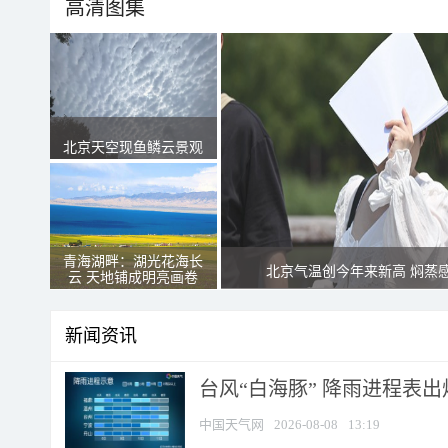
高清图集
北京天空现鱼鳞云景观
青海湖畔：湖光花海长
北京气温创今年来新高 焖蒸
云 天地铺成明亮画卷
新闻资讯
台风“白海豚” 降雨进程表出炉
中国天气网
2026-08-08
13:19