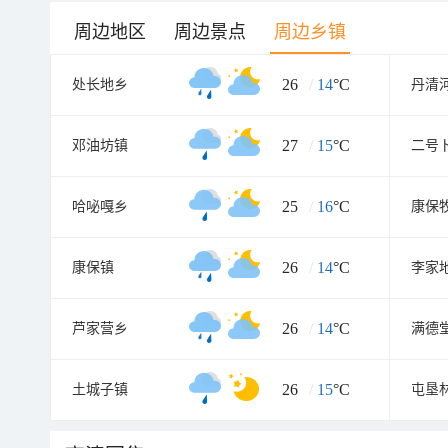
周边地区
周边景点
周边乡镇
26
/
14
°C
处长地乡
丹清
27
/
15
°C
邓油坊镇
二号
25
/
16
°C
哈咇嘎乡
康保
26
/
14
°C
康保镇
李家
26
/
14
°C
芦家营乡
满德
26
/
15
°C
土城子镇
屯垦