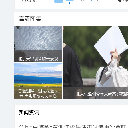
高清图集
北京天空现鱼鳞云景观
青海湖畔：湖光花海长
北京气温创今年来新高 焖蒸
云 天地铺成明亮画卷
新闻资讯
台风“白海豚”在浙江省乐清市沿海再次登陆