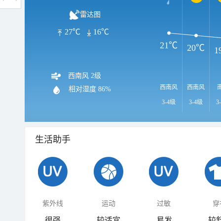
雷达图
27℃
16℃
21℃
20℃
1
西南风 2级
西南风
西南风
相对湿度
86%
3-4级
3-4级
3
生活助手
紫外线
运动
过敏
穿
很强
较适宜
易发
较