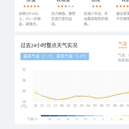
涂擦SPF20以
风力稍强，推荐
应减少外出，外
建议穿
上，PA++护肤
您进行室内运
出需采取防护措
牛仔裤
品，避强光。
动。
施。
气温
过去24小时整点天气实况
气温：
最高气温: 27.1℃ , 最低气温: 15.6℃
指离地
32
26
20
14
20
21
22
23
00
01
02
03
04
05
06
07
08
09
1
(℃)
气温(℃)
-30
-25
-20
-15
-10
-5
0
5
10