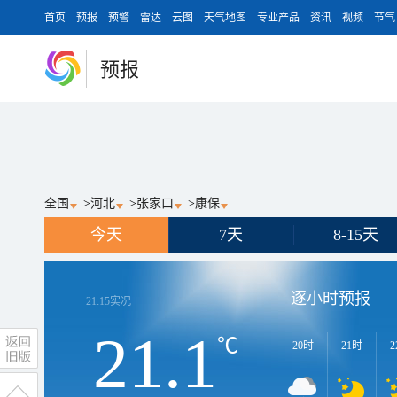
首页
预报
预警
雷达
云图
天气地图
专业产品
资讯
视频
节气
预报
全国
>
河北
>
张家口
>
康保
今天
7天
8-15天
逐小时预报
21:15
实况
21.1
℃
20时
21时
2