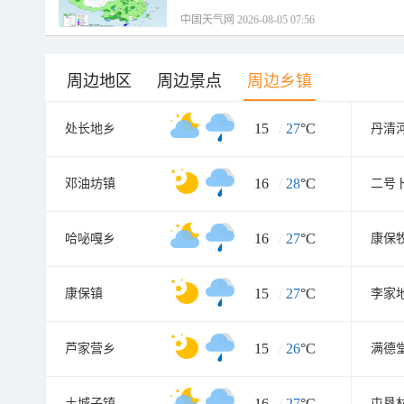
中国天气网 2026-08-05 07:56
周边地区
周边景点
周边乡镇
15
/
27
°C
处长地乡
丹清
16
/
28
°C
邓油坊镇
二号
16
/
27
°C
哈咇嘎乡
康保
15
/
27
°C
康保镇
李家
15
/
26
°C
芦家营乡
满德
16
/
27
°C
土城子镇
屯垦