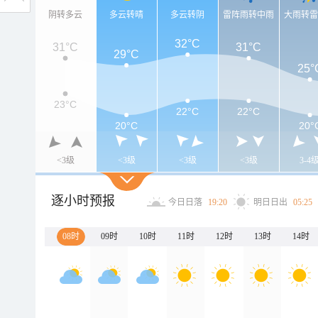
阴转多云
多云转晴
多云转阴
雷阵雨转中雨
大雨转
32°C
31°C
31°C
29°C
25°
23°C
22°C
22°C
20°C
20°
<3级
<3级
<3级
<3级
3-4
逐小时预报
今日日落
19:20
明日日出
05:25
08时
09时
10时
11时
12时
13时
14时