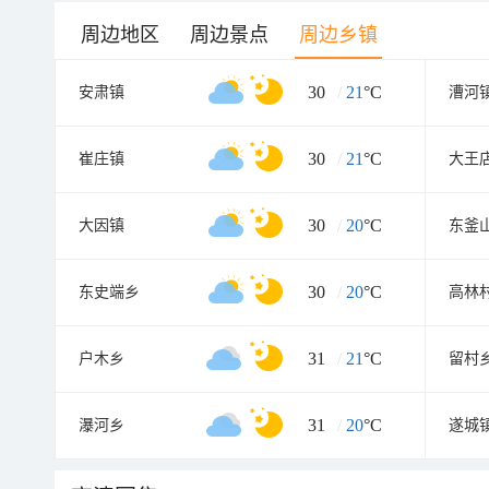
周边地区
周边景点
周边乡镇
30
/
21
°C
安肃镇
漕河
30
/
21
°C
崔庄镇
大王
30
/
20
°C
大因镇
东釜
30
/
20
°C
东史端乡
高林
31
/
21
°C
户木乡
留村
31
/
20
°C
瀑河乡
遂城