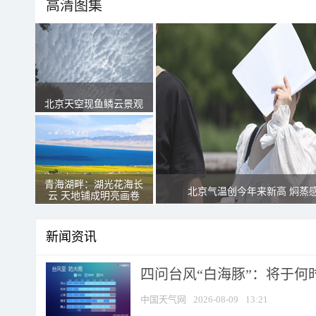
高清图集
北京天空现鱼鳞云景观
青海湖畔：湖光花海长
北京气温创今年来新高 焖蒸
云 天地铺成明亮画卷
新闻资讯
四问台风“白海豚”：将于何时
中国天气网
2026-08-09
13:21