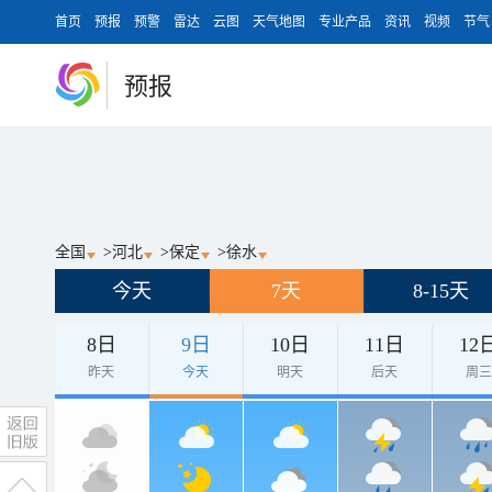
首页
预报
预警
雷达
云图
天气地图
专业产品
资讯
视频
节气
预报
全国
>
河北
>
保定
>
徐水
今天
7天
8-15天
8日
9日
10日
11日
12
昨天
今天
明天
后天
周