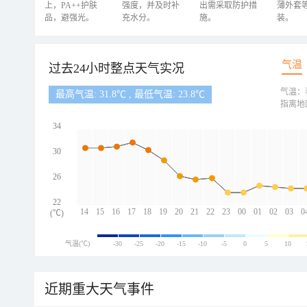
上，PA++护肤
强度，并及时补
出需采取防护措
薄外套
品，避强光。
充水分。
施。
装。
气温
过去24小时整点天气实况
气温：
最高气温: 31.8℃ , 最低气温: 23.8℃
指离地
34
30
26
22
14
15
16
17
18
19
20
21
22
23
00
01
02
03
0
(℃)
气温(℃)
-30
-25
-20
-15
-10
-5
0
5
10
近期重大天气事件