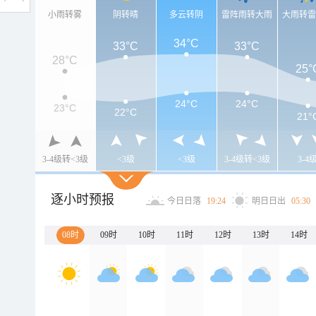
小雨转雾
阴转晴
多云转阴
雷阵雨转大雨
大雨转
34°C
33°C
33°C
28°C
25°
24°C
24°C
23°C
22°C
21°
3-4级转<3级
<3级
<3级
3-4级转<3级
3-4
逐小时预报
今日日落
19:24
明日日出
05:30
08时
09时
10时
11时
12时
13时
14时