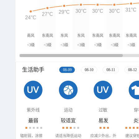
31°C
30°C
30°C
30°C
29°C
27°C
24°C
南风
东南风
东风
东风
东南风
东南风
东南风
<3级
<3级
<3级
<3级
<3级
<3级
<3级
生活助手
08-09
08-10
08-11
08-12
紫外线
运动
过敏
穿
最弱
较适宜
易发
炎
辐射弱，涂擦
请适当降低运动
应减少外出，外
建议穿