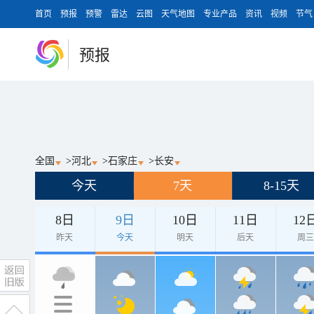
首页
预报
预警
雷达
云图
天气地图
专业产品
资讯
视频
节气
预报
全国
>
河北
>
石家庄
>
长安
今天
7天
8-15天
8日
9日
10日
11日
12
昨天
今天
明天
后天
周