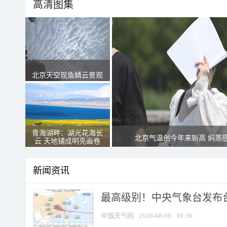
高清图集
北京天空现鱼鳞云景观
青海湖畔：湖光花海长
北京气温创今年来新高 焖蒸
云 天地铺成明亮画卷
新闻资讯
最高级别！中央气象台发布台风
中国天气网
2026-08-09
10:36