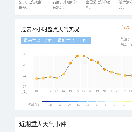
SPF8-12防晒护
强度，并及时补
出需采取防护措
裤等清
肤品。
充水分。
施。
装。
气温
过去24小时整点天气实况
气温：
最高气温: 27.9℃ , 最低气温: 23.3℃
指离地
28
26
24
22
10
11
12
13
14
15
16
17
18
19
20
21
22
23
0
(℃)
气温(℃)
-30
-25
-20
-15
-10
-5
0
5
10
近期重大天气事件