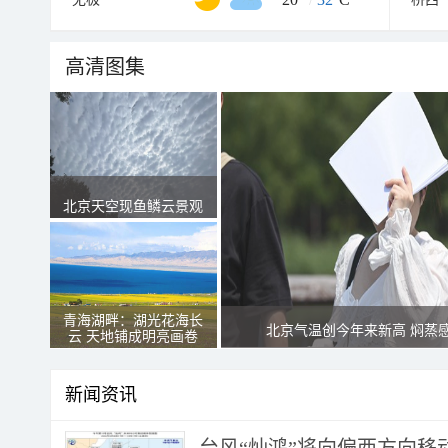
高清图集
北京天空现鱼鳞云景观
青海湖畔：湖光花海长
北京气温创今年来新高 焖蒸
云 天地铺成明亮画卷
新闻资讯