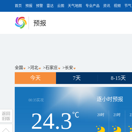
首页
预报
预警
雷达
云图
天气地图
专业产品
资讯
视频
节气
预报
全国
>
河北
>
石家庄
>
长安
今天
7天
8-15天
逐小时预报
00:35
实况
24.3
℃
20时
21时
2