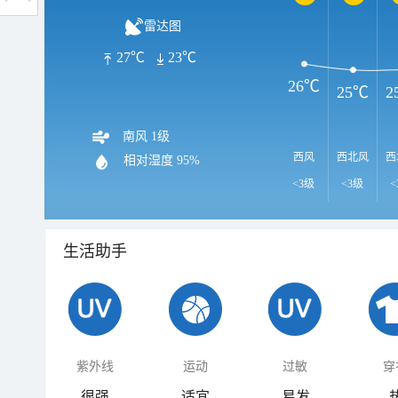
雷达图
27℃
23℃
26℃
25℃
2
南风 1级
西风
西北风
西
相对湿度
95%
<3级
<3级
<
生活助手
紫外线
运动
过敏
穿
很强
适宜
易发