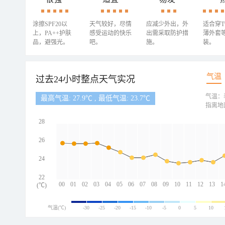
涂擦SPF20以
天气较好，尽情
应减少外出，外
适合穿
上，PA++护肤
感受运动的快乐
出需采取防护措
薄外套
品，避强光。
吧。
施。
装。
气温
过去24小时整点天气实况
气温：
最高气温: 27.9℃ , 最低气温: 23.7℃
指离地
28
26
24
22
00
01
02
03
04
05
06
07
08
09
10
11
12
13
1
(℃)
气温(℃)
-30
-25
-20
-15
-10
-5
0
5
10