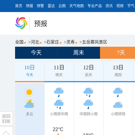
首页
预报
预警
雷达
云图
天气地图
专业产品
资讯
视频
节气
预报
全国
>
河北
>
石家庄
>
灵寿
>
五岳寨风景区
今天
周末
7天
10日
11日
12日
13日
今天
明天
后天
周四
多云
小雨转中雨
中雨转小雨
小雨转阴
22°C