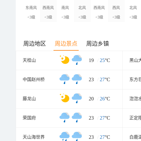
东南风
西南风
南风
北风
西南风
西风
北风
<3级
<3级
<3级
<3级
<3级
<3级
<3级
周边地区
周边景点
周边乡镇
19
/
25
°C
天桂山
黑山
23
/
27
°C
中国赵州桥
东方
20
/
26
°C
藤龙山
淴淴
23
/
27
°C
荣国府
正定
23
/
27
°C
天山海世界
白鹿