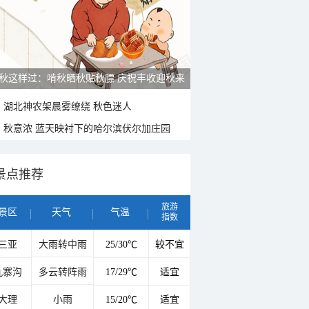
秋这样过：啃秋晒秋贴秋膘 庆祝丰收迎秋来
湖北神农架晨雾缭绕 秋色迷人
秋意浓 蓝天映衬下的哈尔滨伏尔加庄园
景点推荐
旅游
景区
天气
气温
指数
三亚
大雨转中雨
25/30℃
较不宜
九寨沟
多云转阵雨
17/29℃
适宜
大理
小雨
15/20℃
适宜