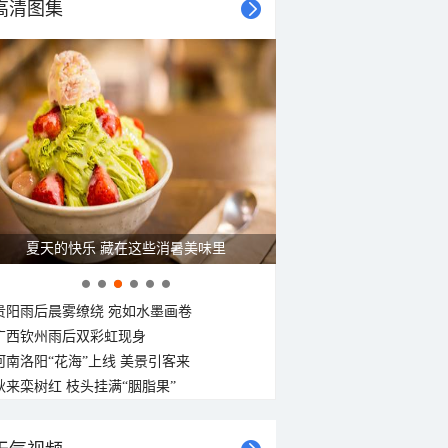
高清图集
夏天的快乐 藏在这些消暑美味里
贵阳雨后晨雾缭绕 宛如水墨画卷
广西钦州雨后双彩虹现身
河南洛阳“花海”上线 美景引客来
秋来栾树红 枝头挂满“胭脂果”