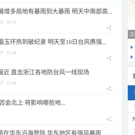
增多局地有暴雨到大暴雨 明天中南部高...
07
16:10
立
玉环热到破纪录 明天至10日台风携强...
07
15:34
”逼近 直击浙江各地防台风一线现场
07
15:26
会北上 将影响哪些地...
”将在华东沿海登陆 华东地区有强风暴雨