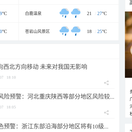
9
°C
21
/
27
°C
白鹿温泉
0
°C
18
/
25
°C
苍岩山风景区
将向西北方向移动 未来对我国无影响
07
18:10
风险预警：河北重庆陕西等部分地区风险较...
07
18:05
预警：浙江东部沿海部分地区将有10级...