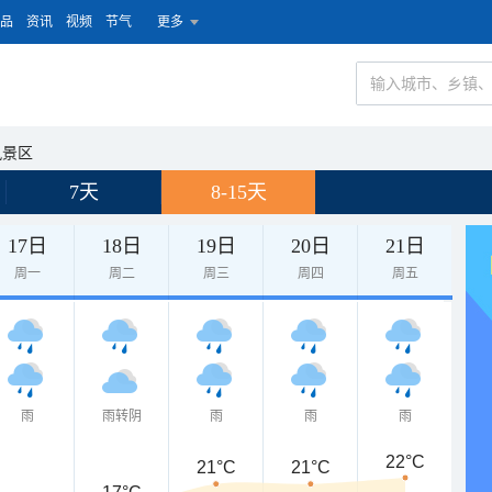
品
资讯
视频
节气
更多
风景区
7天
8-15天
17日
18日
19日
20日
21日
周一
周二
周三
周四
周五
雨
雨转阴
雨
雨
雨
22°C
21°C
21°C