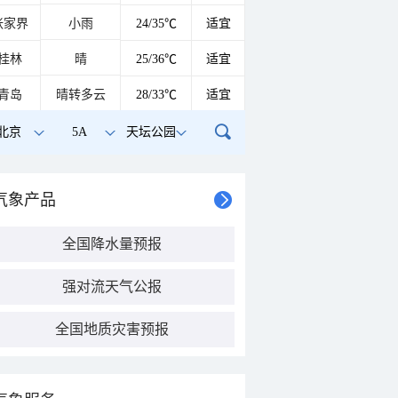
张家界
小雨
24/35℃
适宜
桂林
晴
25/36℃
适宜
青岛
晴转多云
28/33℃
适宜
北京
5A
天坛公园
气象产品
全国降水量预报
强对流天气公报
全国地质灾害预报