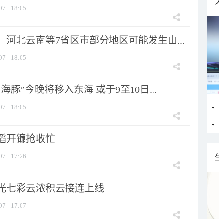
07
18:05
河北云南等7省区市部分地区可能发生山...
07
18:05
海豚”今晚将移入东海 或于9至10日...
07
18:05
稻开镰抢收忙
07
17:26
光七彩云浓积云接连上线
07
17:07