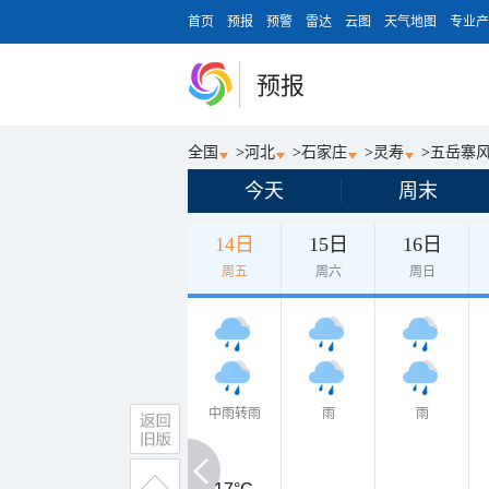
首页
预报
预警
雷达
云图
天气地图
专业产
预报
全国
>
河北
>
石家庄
>
灵寿
>
五岳寨
今天
周末
14日
15日
16日
周五
周六
周日
中雨转雨
雨
雨