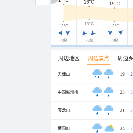
17°C
17°C
16°C
15°C
13°C
12°C
12°C
12°C
<3级
<3级
<3级
周边地区
周边景点
周边
19
/
2
天桂山
23
/
3
中国赵州桥
21
/
2
藤龙山
24
/
2
荣国府