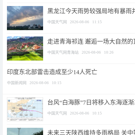
黑龙江今天雨势较强局地有暴雨并伴
中国天气网
2026-08-06
11:15
走进青海祁连 邂逅一场大自然的
中国天气网青海站
2026-08-06
10:26
印度东北部雷击造成至少14人死亡
中国新闻网
2026-08-06
10:15
台风“白海豚”7日将移入东海逐渐靠
中国天气网
2026-08-06
10:15
未来三天陕西维持多雨格局 关中等