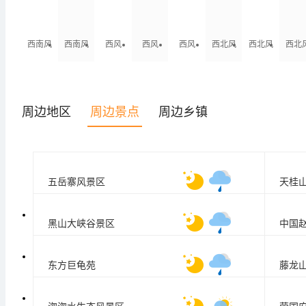
西南风
西南风
西风
西风
西风
西北风
西北风
西北
<3级
<3级
<3级
<3级
<3级
<3级
<3级
<3级
周边地区
周边景点
周边乡镇
五岳寨风景区
天桂
17
/
27
°C
黑山大峡谷景区
中国
20
/
33
°C
东方巨龟苑
藤龙
25
/
35
°C