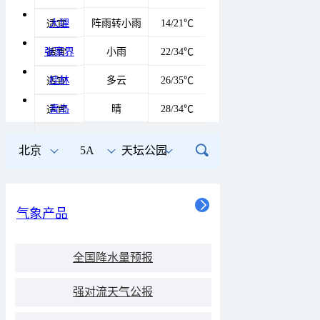
大理
阵雨转小雨
14/21℃
适宜
张家界
小雨
22/34℃
适宜
桂林
多云
26/35℃
适宜
青岛
晴
28/34℃
适宜
适宜
北京
5A
天坛公园
气象产品
全国降水量预报
强对流天气公报