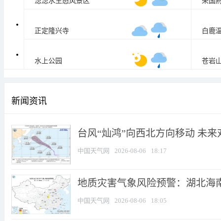
淴淴水生态风景区
荣国
22
/
33
°C
正定隆兴寺
白鹿
26
/
36
°C
水上公园
苍岩
28
/
37
°C
新闻资讯
台风“灿鸿”向西北方向移动 未
中国天气网
2026-08-06
18:17
地质灾害气象风险预警：湖北海南等
中国天气网
2026-08-06
18:05