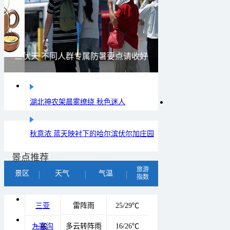
雨后峨眉沟壑尽显 金顶显真容
湖北神农架晨雾缭绕 秋色迷人
秋意浓 蓝天映衬下的哈尔滨伏尔加庄园
景点推荐
旅游
景区
天气
气温
指数
三亚
雷阵雨
25/29℃
九寨沟
多云转阵雨
16/26℃
一般