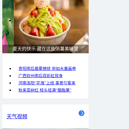
广西南宁：盛夏里的“绿野仙踪”
贵阳雨后晨雾缭绕 宛如水墨画卷
广西钦州雨后双彩虹现身
河南洛阳“花海”上线 美景引客来
秋来栾树红 枝头挂满“胭脂果”
天气视频