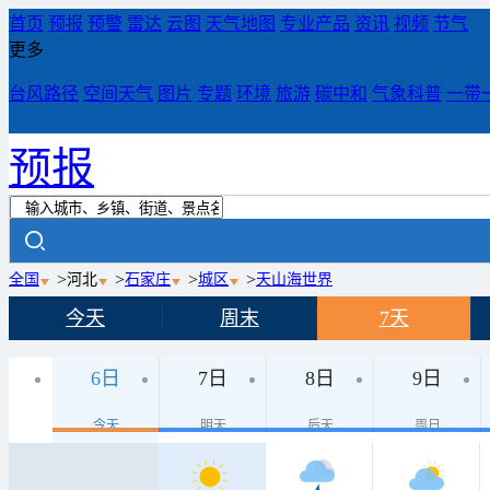
首页
预报
预警
雷达
云图
天气地图
专业产品
资讯
视频
节气
更多
台风路径
空间天气
图片
专题
环境
旅游
碳中和
气象科普
一带
预报
>
>
>
>
全国
河北
石家庄
城区
天山海世界
今天
周末
7天
6日
7日
8日
9日
今天
明天
后天
周日
12日