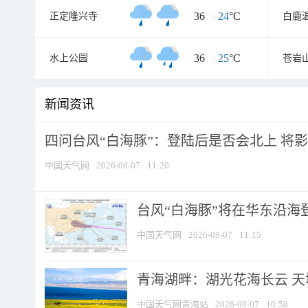
36
/
24
°C
正定隆兴寺
白鹿
36
/
25
°C
水上公园
苍岩
新闻资讯
四问台风“白海豚”：登陆后是否会北上 将影响
中国天气网
2026-08-07
11:20
台风“白海豚”将在华东沿海
中国天气网
2026-08-07
11:15
青海湖畔：湖光花海长云 
中国天气网青海站
2026-08-07
10:58