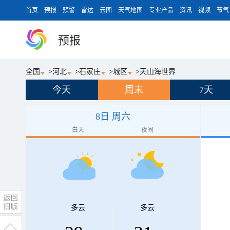
首页
预报
预警
雷达
云图
天气地图
专业产品
资讯
视频
节气
预报
全国
>
河北
>
石家庄
>
城区
>
天山海世界
今天
周末
7天
8日 周六
白天
夜间
多云
多云