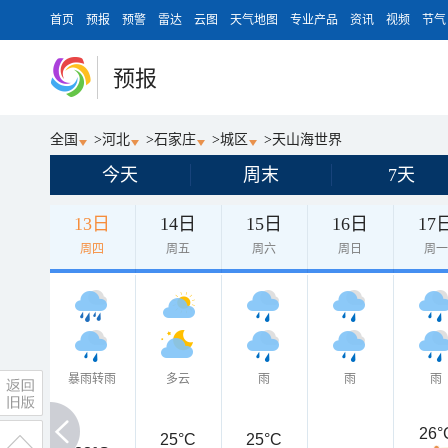
首页
预报
预警
雷达
云图
天气地图
专业产品
资讯
视频
节气
预报
全国
>
河北
>
石家庄
>
城区
>
天山海世界
今天
周末
7天
13日
14日
15日
16日
17
周四
周五
周六
周日
周
暴雨转雨
多云
雨
雨
雨
26°
25°C
25°C