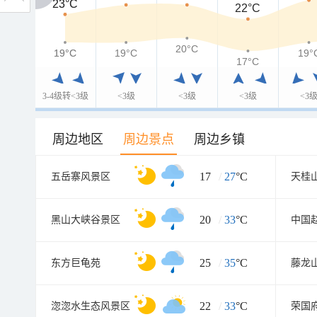
23°C
23°C
22°C
20°C
19°C
19°C
19°C
19°
17°C
3-4级转<3级
<3级
<3级
<3级
<3
周边地区
周边景点
周边乡镇
17
/
27
°C
五岳寨风景区
天桂
20
/
33
°C
黑山大峡谷景区
中国
25
/
35
°C
东方巨龟苑
藤龙
22
/
33
°C
淴淴水生态风景区
荣国