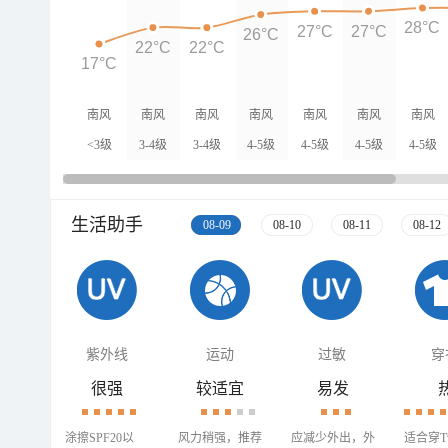
28°C
27°C
27°C
26°C
22°C
22°C
17°C
南风
南风
南风
南风
南风
南风
南风
<3级
3-4级
3-4级
4-5级
4-5级
4-5级
4-5级
生活助手
08-09
08-10
08-11
08-12
紫外线
运动
过敏
穿
很强
较适宜
易发
涂擦SPF20以
风力稍强，推荐
应减少外出，外
适合穿