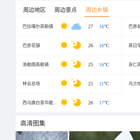
周边地区
周边景点
周边乡镇
27
/
16
°C
巴拉嘎尔高勒镇
巴彦
26
/
16
°C
巴彦花镇
高日
25
/
16
°C
浩勒图高勒镇
吉仁
21
/
11
°C
林业总场
乌兰
26
/
17
°C
西乌旗白音华能源化工园区
高清图集