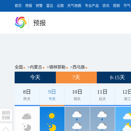
首页
预报
预警
雷达
云图
天气地图
专业产品
资讯
视频
节气
预报
全国
>
内蒙古
>
锡林郭勒
>
西乌旗
今天
7天
8-15天
8日
9日
10日
11日
12
昨天
今天
明天
后天
周