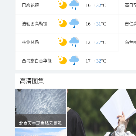
16
/
32
°C
巴彦花镇
高日
16
/
31
°C
浩勒图高勒镇
吉仁
12
/
27
°C
林业总场
乌兰
17
/
32
°C
西乌旗白音华能源化工园区
高清图集
北京天空现鱼鳞云景观