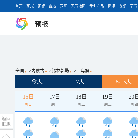
首页
预报
预警
雷达
云图
天气地图
专业产品
资讯
视频
节气
预报
全国
>
内蒙古
>
锡林郭勒
>
西乌旗
今天
7天
8-15天
16日
17日
18日
19日
20
周日
周一
周二
周三
周