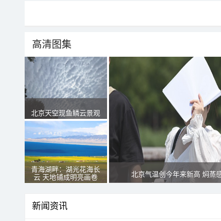
高清图集
北京天空现鱼鳞云景观
青海湖畔：湖光花海长
北京气温创今年来新高 焖蒸
云 天地铺成明亮画卷
新闻资讯