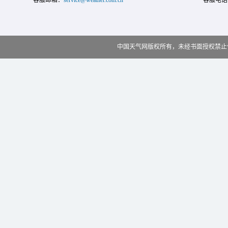
客服邮箱：
service@weather.com.cn
客服电话
中国天气网版权所有，未经书面授权禁止使用 