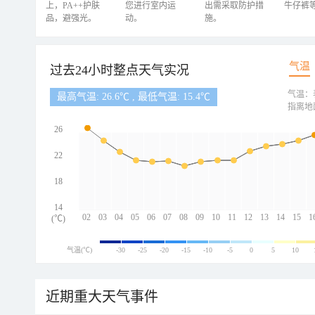
上，PA++护肤
您进行室内运
出需采取防护措
牛仔裤
品，避强光。
动。
施。
气温
过去24小时整点天气实况
气温：
最高气温: 26.6℃ , 最低气温: 15.4℃
指离地
26
22
18
14
02
03
04
05
06
07
08
09
10
11
12
13
14
15
1
(℃)
气温(℃)
-30
-25
-20
-15
-10
-5
0
5
10
近期重大天气事件