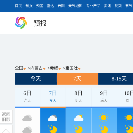
首页
预报
预警
雷达
云图
天气地图
专业产品
资讯
视频
节气
预报
全国
>
内蒙古
>
赤峰
>
宝国吐
今天
7天
8-15天
6日
7日
8日
9日
10
昨天
今天
明天
后天
周