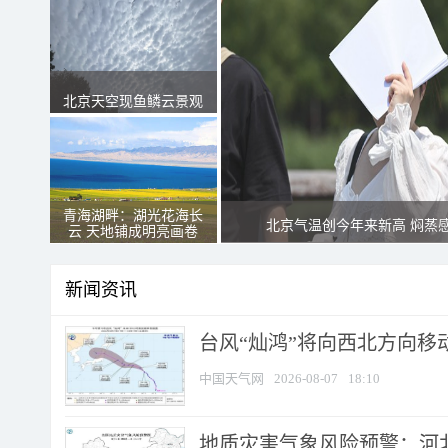
北京天空现鱼鳞云景观
青海湖畔：湖光花海长
北京气温创今年来新高 焖蒸
云 天地铺成明亮画卷
新闻资讯
台风“灿鸿”将向西北方向移
中国天气网
2026-08-07
18:10
地质灾害气象风险预警：河北