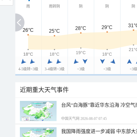
雨
雨转阴
阴
阴
阴
31°
29°C
28°C
26°C
26°C
25°C
21°
19°C
18°C
18°C
18°C
18°C
4-5级转<3级
3-4级转<3级
<3级
<3级
<3
近期重大天气事件
台风“白海豚”靠近华东沿海 冷空
中国天气网 2026-08-07 07:45
我国降雨强度进一步减弱 中东部大