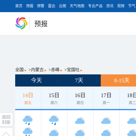
首页
预报
预警
雷达
云图
天气地图
专业产品
资讯
视频
节气
预报
全国
>
内蒙古
>
赤峰
>
宝国吐
今天
7天
8-15天
14日
15日
16日
17日
18
周五
周六
周日
周一
周