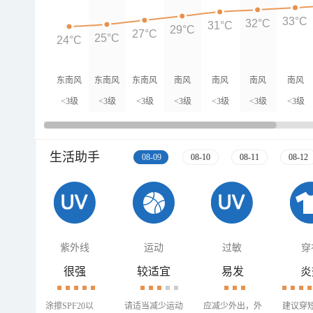
33°C
32°C
31°C
29°C
27°C
25°C
24°C
东南风
东南风
东南风
南风
南风
南风
南风
<3级
<3级
<3级
<3级
<3级
<3级
<3级
生活助手
08-09
08-10
08-11
08-12
紫外线
运动
过敏
穿
很强
较适宜
易发
炎
涂擦SPF20以
请适当减少运动
应减少外出，外
建议穿