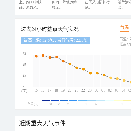
上，PA++护肤
时间，降低运动
出需采取防护措
裤等清
品，避强光。
强度。
施。
装。
气温
过去24小时整点天气实况
气温：
最高气温: 32.8℃ , 最低气温: 22.5℃
指离地
33
29
25
21
15
16
17
18
19
20
21
22
23
00
01
02
03
04
0
(℃)
气温(℃)
-30
-25
-20
-15
-10
-5
0
5
10
近期重大天气事件