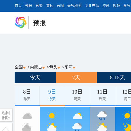
首页
预报
预警
雷达
云图
天气地图
专业产品
资讯
视频
节气
预报
全国
>
内蒙古
>
包头
>
东河
今天
7天
8-15天
8日
9日
10日
11日
12
昨天
今天
明天
后天
周