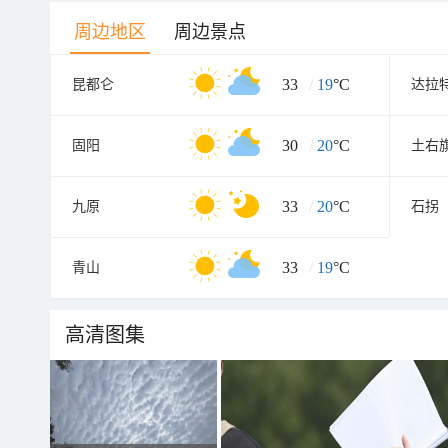
周边地区
周边景点
33
/
19
°C
昆都仑
达拉
30
/
20
°C
固阳
土右
33
/
20
°C
九原
石拐
33
/
19
°C
青山
高清图集