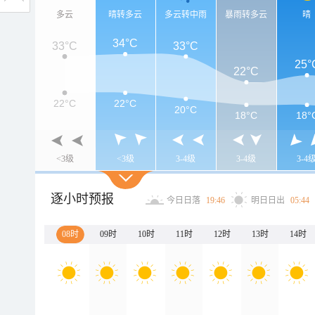
多云
晴转多云
多云转中雨
暴雨转多云
晴
34°C
33°C
33°C
25°
22°C
22°C
22°C
20°C
18°C
18°
<3级
<3级
3-4级
3-4级
3-4
逐小时预报
今日日落
19:46
明日日出
05:44
08时
09时
10时
11时
12时
13时
14时