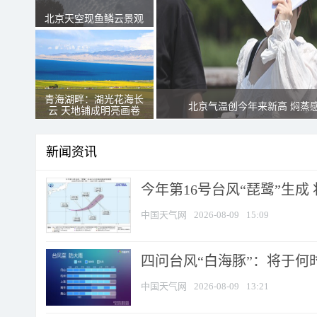
北京天空现鱼鳞云景观
青海湖畔：湖光花海长
北京气温创今年来新高 焖蒸
云 天地铺成明亮画卷
新闻资讯
今年第16号台风“琵鹭”生成 
中国天气网
2026-08-09
15:09
四问台风“白海豚”：将于何时
中国天气网
2026-08-09
13:21