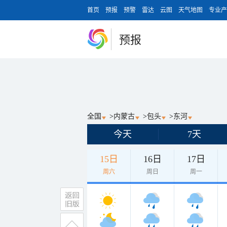
首页
预报
预警
雷达
云图
天气地图
专业产
预报
全国
>
内蒙古
>
包头
>
东河
今天
7天
15日
16日
17日
周六
周日
周一