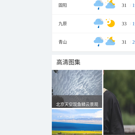
31
/
1
固阳
33
/
1
九原
31
/
2
青山
高清图集
北京天空现鱼鳞云景观