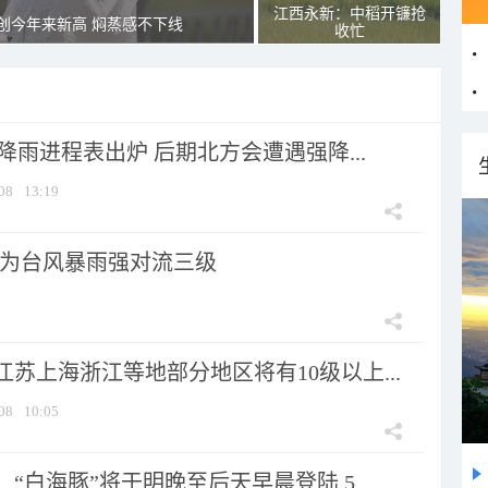
江西永新：中稻开镰抢
创今年来新高 焖蒸感不下线
收忙
 降雨进程表出炉 后期北方会遭遇强降...
08
13:19
为台风暴雨强对流三级
苏上海浙江等地部分地区将有10级以上...
08
10:05
“白海豚”将于明晚至后天早晨登陆 5...