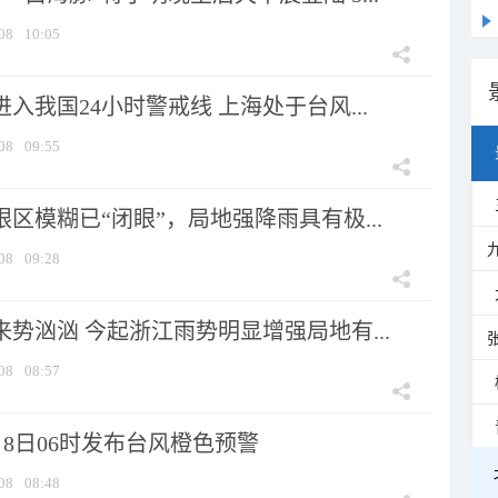
08
10:05
进入我国24小时警戒线 上海处于台风...
08
09:55
眼区模糊已“闭眼”，局地强降雨具有极...
08
09:28
来势汹汹 今起浙江雨势明显增强局地有...
08
08:57
8日06时发布台风橙色预警
08
08:48