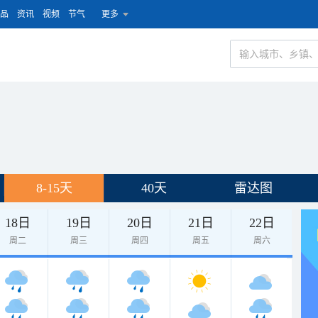
品
资讯
视频
节气
更多
8-15天
40天
雷达图
18日
19日
20日
21日
22日
周二
周三
周四
周五
周六