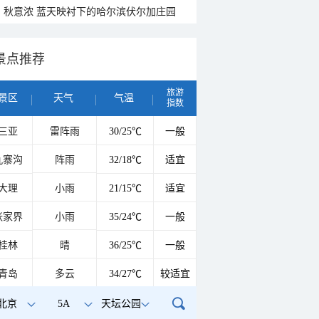
秋意浓 蓝天映衬下的哈尔滨伏尔加庄园
景点推荐
旅游
景区
天气
气温
指数
三亚
雷阵雨
30/25℃
一般
九寨沟
阵雨
32/18℃
适宜
大理
小雨
21/15℃
适宜
张家界
小雨
35/24℃
一般
桂林
晴
36/25℃
一般
青岛
多云
34/27℃
较适宜
北京
5A
天坛公园