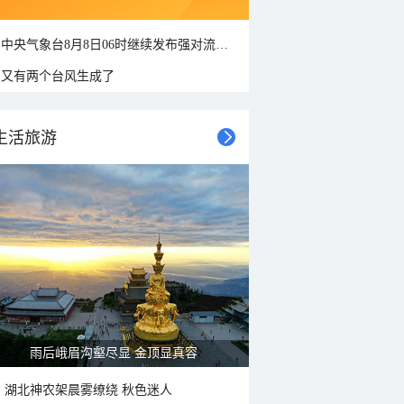
中央气象台8月8日06时继续发布强对流天气蓝色预警
又有两个台风生成了
生活旅游
山水扇面：秋红点缀颐和园西堤
湖北神农架晨雾缭绕 秋色迷人