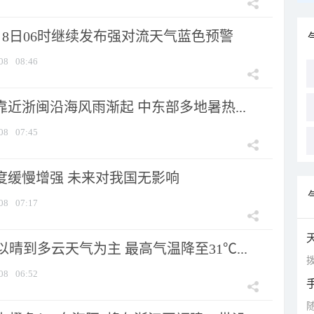
月8日06时继续发布强对流天气蓝色预警
08
08:46
靠近浙闽沿海风雨渐起 中东部多地暑热...
08
07:45
强度缓慢增强 未来对我国无影响
08
07:17
晴到多云天气为主 最高气温降至31℃...
拨
08
06:52