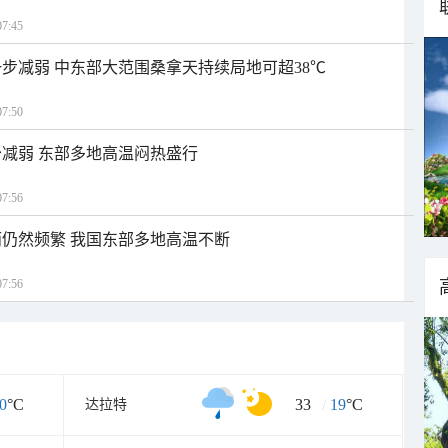
7:45
步减弱 中东部大范围桑拿天持续局地可超38℃
7:50
减弱 东部多地高温闷热盛行
7:56
仍然频繁 我国东部多地高温不断
7:56
0
°C
33
/
19
°C
达拉特