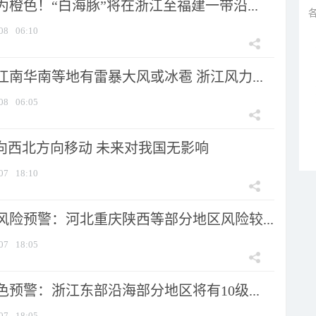
橙色！“白海豚”将在浙江至福建一带沿...
08
06:10
南华南等地有雷暴大风或冰雹 浙江风力...
08
06:05
将向西北方向移动 未来对我国无影响
07
18:10
风险预警：河北重庆陕西等部分地区风险较...
07
18:05
预警：浙江东部沿海部分地区将有10级...
07
18:05