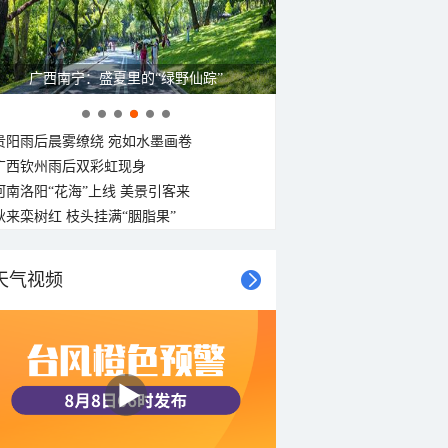
呼伦贝尔草原 藏着最治愈的蓝天白云
贵阳雨后晨雾缭绕 宛如水墨画卷
广西钦州雨后双彩虹现身
河南洛阳“花海”上线 美景引客来
秋来栾树红 枝头挂满“胭脂果”
天气视频