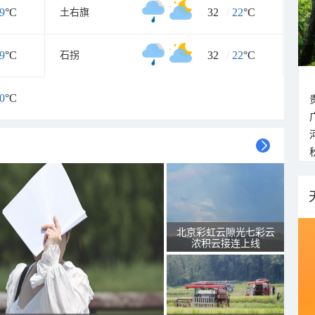
9
°C
32
/
22
°C
土右旗
9
°C
32
/
22
°C
石拐
0
°C
北京彩虹云隙光七彩云
浓积云接连上线