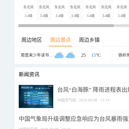
东北风
东北风
东北风
东北风
东北风
东北风
东北风
3-4级
3-4级
3-4级
3-4级
3-4级
3-4级
3-4级
周边地区
周边景点
周边乡镇
25
/
15
°C
周恩来少年读书旧址纪念馆
铁岭
新闻资讯
台风“白海豚” 降雨进程表出炉
中国天气网
2026-08-08
13:19
中国气象局升级调整应急响应为台风暴雨强