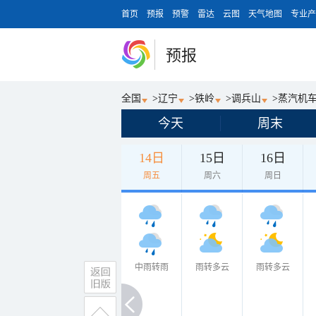
首页
预报
预警
雷达
云图
天气地图
专业产
预报
全国
>
辽宁
>
铁岭
>
调兵山
>
蒸汽机
今天
周末
14日
15日
16日
周五
周六
周日
中雨转雨
雨转多云
雨转多云