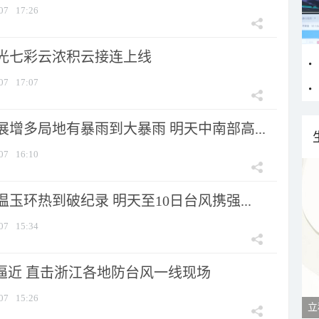
07
17:26
光七彩云浓积云接连上线
07
17:07
增多局地有暴雨到大暴雨 明天中南部高...
07
16:10
玉环热到破纪录 明天至10日台风携强...
07
15:34
”逼近 直击浙江各地防台风一线现场
07
15:26
立