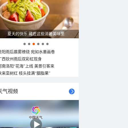
夏天的快乐 藏在这些消暑美味里
贵阳雨后晨雾缭绕 宛如水墨画卷
广西钦州雨后双彩虹现身
河南洛阳“花海”上线 美景引客来
秋来栾树红 枝头挂满“胭脂果”
天气视频