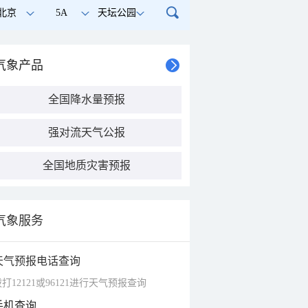
北京
5A
天坛公园
气象产品
全国降水量预报
强对流天气公报
全国地质灾害预报
气象服务
天气预报电话查询
打12121或96121进行天气预报查询
手机查询