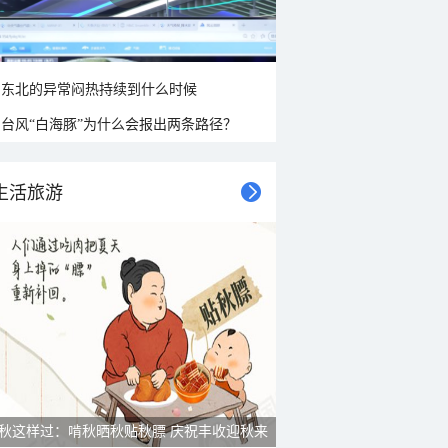
东北的异常闷热持续到什么时候
台风“白海豚”为什么会报出两条路径？
生活旅游
秋这样过：啃秋晒秋贴秋膘 庆祝丰收迎秋来