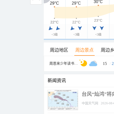
30°C
29°C
29°C
29°C
23°C
22°C
22°C
22°C
<3级
<3级
<3级
周边地区
周边景点
周边
15
/
2
周恩来少年读书旧址纪念馆
新闻资讯
台风“灿鸿”
中国天气网
2026-08-