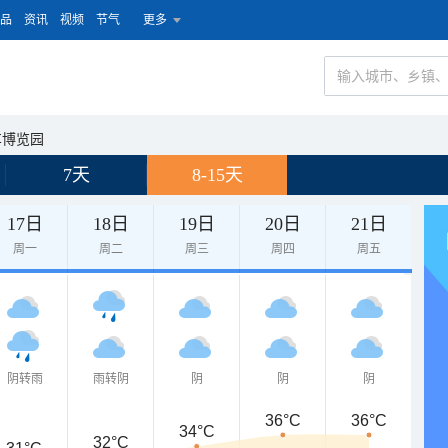
品
资讯
视频
节气
更多
车博览园
7天
8-15天
17日
18日
19日
20日
21日
周一
周二
周三
周四
周五
阴转雨
雨转阴
阴
阴
阴
36°C
36°C
34°C
32°C