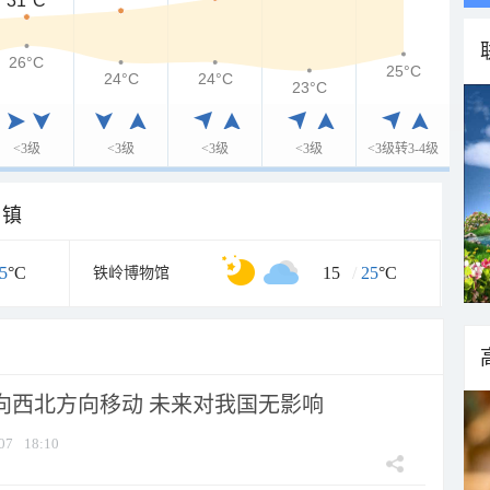
31°C
26°C
25°C
24°C
24°C
23°C
<3级
<3级
<3级
<3级
<3级转3-4级
乡镇
5
°C
15
/
25
°C
铁岭博物馆
将向西北方向移动 未来对我国无影响
07
18:10