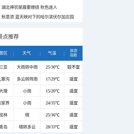
湖北神农架晨雾缭绕 秋色迷人
秋意浓 蓝天映衬下的哈尔滨伏尔加庄园
景点推荐
旅游
景区
天气
气温
指数
三亚
大雨转中雨
25/30℃
较不宜
九寨沟
多云转阵雨
17/29℃
适宜
大理
小雨
15/20℃
适宜
张家界
小雨
24/35℃
适宜
桂林
晴
25/36℃
适宜
青岛
晴转多云
28/33℃
适宜