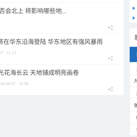
会北上 将影响哪些地...
”将在华东沿海登陆 华东地区有强风暴雨
07
11:15
光花海长云 天地铺成明亮画卷
26-08-07
10:58