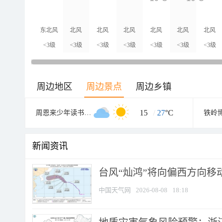
东北风
北风
北风
北风
北风
北风
北风
<3级
<3级
<3级
<3级
<3级
<3级
<3级
周边地区
周边景点
周边乡镇
15
/
27
°C
周恩来少年读书旧址纪念馆
铁岭
新闻资讯
台风“灿鸿”将向偏西方向移
中国天气网
2026-08-08
18:18