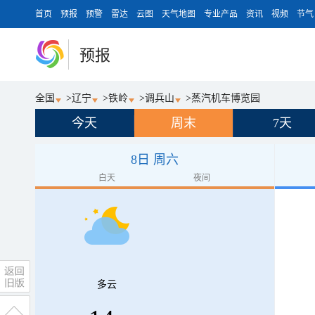
首页
预报
预警
雷达
云图
天气地图
专业产品
资讯
视频
节气
预报
全国
>
辽宁
>
铁岭
>
调兵山
>
蒸汽机车博览园
今天
周末
7天
8日 周六
白天
夜间
多云